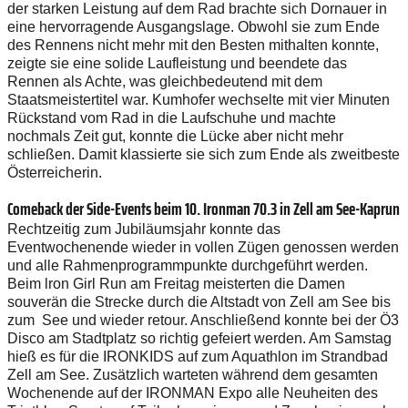
der starken Leistung auf dem Rad brachte sich Dornauer in
eine hervorragende Ausgangslage. Obwohl sie zum Ende
des Rennens nicht mehr mit den Besten mithalten konnte,
zeigte sie eine solide Laufleistung und beendete das
Rennen als Achte, was gleichbedeutend mit dem
Staatsmeistertitel war. Kumhofer wechselte mit vier Minuten
Rückstand vom Rad in die Laufschuhe und machte
nochmals Zeit gut, konnte die Lücke aber nicht mehr
schließen. Damit klassierte sie sich zum Ende als zweitbeste
Österreicherin.
Comeback der Side-Events beim 10. Ironman 70.3 in Zell am See-Kaprun
Rechtzeitig zum Jubiläumsjahr konnte das
Eventwochenende wieder in vollen Zügen genossen werden
und alle Rahmenprogrammpunkte durchgeführt werden.
Beim lron Girl Run am Freitag meisterten die Damen
souverän die Strecke durch die Altstadt von Zell am See bis
zum See und wieder retour. Anschließend konnte bei der Ö3
Disco am Stadtplatz so richtig gefeiert werden. Am Samstag
hieß es für die IRONKIDS auf zum Aquathlon im Strandbad
Zell am See. Zusätzlich warteten während dem gesamten
Wochenende auf der IRONMAN Expo alle Neuheiten des