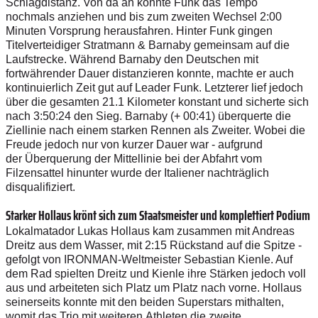
Schlagdistanz. Von da an konnte Funk das Tempo
nochmals anziehen und bis zum zweiten Wechsel 2:00
Minuten Vorsprung herausfahren. Hinter Funk gingen
Titelverteidiger Stratmann & Barnaby gemeinsam auf die
Laufstrecke. Während Barnaby den Deutschen mit
fortwährender Dauer distanzieren konnte, machte er auch
kontinuierlich Zeit gut auf Leader Funk. Letzterer lief jedoch
über die gesamten 21.1 Kilometer konstant und sicherte sich
nach 3:50:24 den Sieg. Barnaby (+ 00:41) überquerte die
Ziellinie nach einem starken Rennen als Zweiter. Wobei die
Freude jedoch nur von kurzer Dauer war - aufgrund
der Überquerung der Mittellinie bei der Abfahrt vom
Filzensattel hinunter wurde der Italiener nachträglich
disqualifiziert.
Starker Hollaus krönt sich zum Staatsmeister und komplettiert Podium
Lokalmatador Lukas Hollaus kam zusammen mit Andreas
Dreitz aus dem Wasser, mit 2:15 Rückstand auf die Spitze -
gefolgt von IRONMAN-Weltmeister Sebastian Kienle. Auf
dem Rad spielten Dreitz und Kienle ihre Stärken jedoch voll
aus und arbeiteten sich Platz um Platz nach vorne. Hollaus
seinerseits konnte mit den beiden Superstars mithalten,
womit das Trio mit weiteren Athleten die zweite