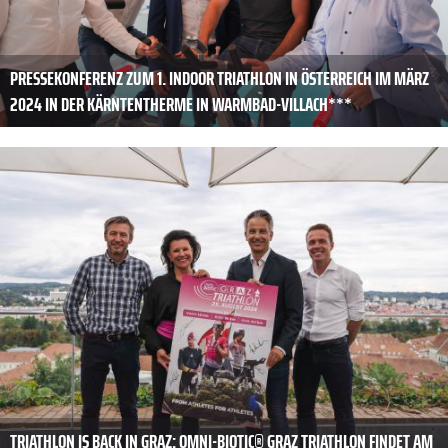
PRESSEKONFERENZ ZUM 1. INDOOR TRIATHLON IN ÖSTERREICH IM MÄRZ
2024 IN DER KÄRNTENTHERME IN WARMBAD-VILLACH***
TRIATHLON IS BACK IN GRAZ: OMNI-BIOTIC® GRAZ TRIATHLON FINDET AM