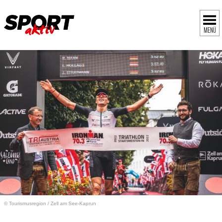
MENÜ
© Tourismusregion
/
Zell am See-Kaprun