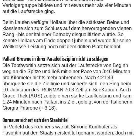
Verfolgergruppe bildete und mit etwas mehr als vier Minuten
auf die Laufstrecke ging.
Beim Laufen verfügte Hollaus über die stärksten Beine und
klassierte sich zum Schluss auf dem hervorragenden vierten
Rang - bis der Italiener Barnaby disqualifiziert wurde. So
konnte Hollaus am Ende doppelt jubeln und wurde für seine
Weltklasse-Leistung noch mit dem dritten Platz belohnt.
Pallant-Browne in ihrer Paradedisziplin nicht zu schlagen
Die Topfavoritin setzte sich auf der Laufstrecke von Beginn
weg an die Spitze und ließ mit einer Pace von 3:46 Minuten
pro Kilometer nichts mehr anbrennen. Nach 4:21:43
überquerte sie die Ziellinie und sicherte sich den Sieg beim
10. Jubiläum des IRONMAN 70.3 Zell am See­Kaprun. Auch
Grace Thek (AUS) zeigte einen starke Laufleistung und kam
1:24 Minuten nach Pallant ins Ziel, gefolgt von der ltalienerin
Giorgia Priarone (+ 3:18).
Dornauer sichert sich den Staatstitel
Im Vorfeld des Rennens war oft Simone Kumhofer als
Favoritin auf den Staatsmeistertitel genannt worden, doch mit