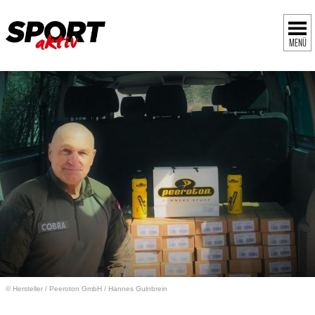
MENÜ
© Hersteller
/
Peeroton GmbH / Hannes Gulnbrein