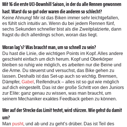
Mit 16 die erste UCI-Downhill Saison, in der du alle Rennen gewonnen
hast. Warst du so gut oder waren die anderen so schlecht?
Keine Ahnung! Mir ist das Biken immer sehr leichtgefallen,
es fühlt sich intuitiv an. Wenn du bei jedem Rennen fünf,
sechs Sekunden schneller bist als die Zweitplatzierte, dann
fragst du dich allerdings schon, woran das liegt.
Woran lag’s? Was braucht man, um so schnell zu sein?
Du hast die Linie, die wichtigen Points im Kopf. Alles andere
geschieht einfach um dich herum. Kopf und Oberkörper
bleiben so ­ruhig wie möglich, es arbeiten nur die Beine und
die Arme. Du steuerst und versuchst, das Bike gehen zu
lassen. Deshalb ist das Set-up auch so wichtig. Bremsen,
Dämpfer,
Gabel
, Reifendruck – alles ist so gut wie möglich
auf dich eingestellt. Das ist der große Schritt von den Juniors
zur Elite: ganz genau zu wissen, was man braucht, um
seinem Mechaniker exaktes Feedback geben zu können.
Wer auf der Strecke das Limit testet, wird stürzen. Wie gehst du damit
um?
Man
pusht
, und ab und zu geht’s drüber. Das ist Teil des