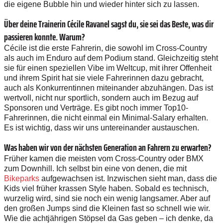
die eigene Bubble hin und wieder hinter sich zu lassen.
Über deine Trainerin Cécile Ravanel sagst du, sie sei das Beste, was dir
passieren konnte. Warum?
Cécile ist die erste Fahrerin, die sowohl im Cross-Country
als auch im Enduro auf dem Podium stand. Gleichzeitig steht
sie für einen speziellen Vibe im Weltcup, mit ihrer Offenheit
und ihrem Spirit hat sie viele Fahrerinnen dazu gebracht,
auch als Konkurrentinnen miteinander abzuhängen. Das ist
wertvoll, nicht nur sportlich, sondern auch im Bezug auf
Sponsoren und Verträge. Es gibt noch immer Top10-
Fahrerinnen, die nicht einmal ein Minimal-Salary erhalten.
Es ist wichtig, dass wir uns untereinander austauschen.
Was haben wir von der nächsten ­Generation an Fahrern zu erwarten?
Früher kamen die meisten vom Cross-Country oder BMX
zum Downhill. Ich selbst bin eine von ­denen, die mit
Bikeparks
aufgewachsen ist. Inzwischen sieht man, dass die
Kids viel früher krassen Style haben. Sobald es technisch,
wurzelig wird, sind sie noch ein wenig langsamer. Aber auf
den großen Jumps sind die Kleinen fast so schnell wie wir.
Wie die achtjährigen Stöpsel da Gas geben – ich denke, da