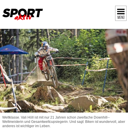
MENÜ
Weltklasse. ­Vali Höll ist mit nur 21 Jahren schon zweifache Downhill-­
Weltmeisterin und Gesamtweltcupsiegerin. Und sagt: Biken ist wundervoll, aber
anderes ist wichtiger im Leben.