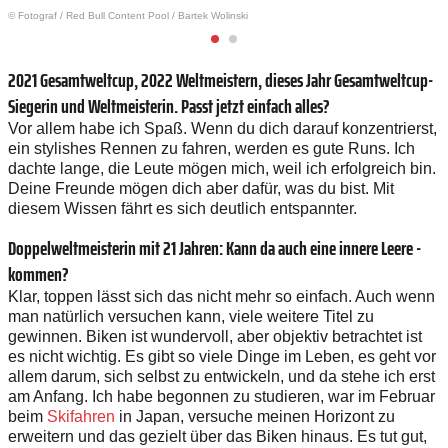
© Fotograf
/
Red Bull Content Pool / Bartek Wolinski
2021 Gesamtweltcup, 2022 Weltmeistern, dieses Jahr Gesamtweltcup-
Siegerin und Weltmeisterin. Passt jetzt einfach alles?
Vor allem habe ich Spaß. Wenn du dich darauf konzentrierst,
ein stylishes Rennen zu fahren, werden es gute Runs. Ich
dachte lange, die Leute mögen mich, weil ich erfolgreich bin.
Deine Freunde mögen dich aber dafür, was du bist. Mit
diesem Wissen fährt es sich deutlich entspannter.
Doppelweltmeisterin mit 21 Jahren: Kann da auch eine innere Leere ­
kommen?
Klar, toppen lässt sich das nicht mehr so einfach. Auch wenn
man natürlich versuchen kann, viele weitere Titel zu
gewinnen. Biken ist wundervoll, aber objektiv betrachtet ist
es nicht wichtig. Es gibt so viele Dinge im Leben, es geht vor
allem darum, sich selbst zu entwickeln, und da stehe ich erst
am ­Anfang. Ich habe begonnen zu studieren, war im Februar
beim
Skifahren
in Japan, versuche meinen Horizont zu
erweitern und das ­gezielt über das Biken hinaus. Es tut gut,