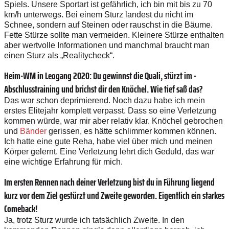
Spiels. ­Unsere Sportart ist gefährlich, ich bin mit bis zu 70
km/h unterwegs. Bei einem Sturz landest du nicht im
Schnee, sondern auf Steinen oder rauschst in die Bäume.
Fette Stürze sollte man vermeiden. Kleinere Stürze enthalten
aber wertvolle ­Informationen und manchmal braucht man
einen Sturz als ­„Realitycheck“.
Heim-WM in Leogang 2020: Du ­gewinnst die Quali, stürzt im ­
Abschlusstraining und brichst dir den Knöchel. Wie tief saß das?
Das war schon deprimierend. Noch dazu habe ich mein
erstes Elitejahr komplett verpasst. Dass so eine Verletzung
kommen würde, war mir aber relativ klar. Knöchel gebrochen
und
Bänder
gerissen, es hätte schlimmer kommen können.
Ich hatte eine gute Reha, habe viel über mich und meinen
Körper gelernt. Eine Verletzung lehrt dich Geduld, das war
eine wichtige ­Erfahrung für mich.
Im ersten Rennen nach deiner Verletzung bist du in Führung liegend
kurz vor dem Ziel gestürzt und Zweite ­geworden. Eigentlich ein starkes
­Comeback!
Ja, trotz Sturz wurde ich tatsächlich Zweite. In den