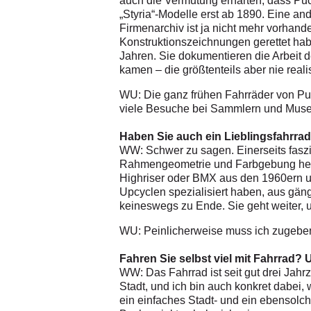
auch die Vermutung erhärten, dass Puc
„Styria“-Modelle erst ab 1890. Eine a
Firmenarchiv ist ja nicht mehr vorhan
Konstruktionszeichnungen gerettet hab
Jahren. Sie dokumentieren die Arbeit 
kamen – die größtenteils aber nie reali
WU: Die ganz frühen Fahrräder von Puc
viele Besuche bei Sammlern und Museen
Haben Sie auch ein Lieblingsfahrrad
WW: Schwer zu sagen. Einerseits faszi
Rahmengeometrie und Farbgebung her e
Highriser oder BMX aus den 1960ern un
Upcyclen spezialisiert haben, aus gän
keineswegs zu Ende. Sie geht weiter, 
WU: Peinlicherweise muss ich zugeben,
Fahren Sie selbst viel mit Fahrrad?
WW: Das Fahrrad ist seit gut drei Jahr
Stadt, und ich bin auch konkret dabei,
ein einfaches Stadt- und ein ebensolc