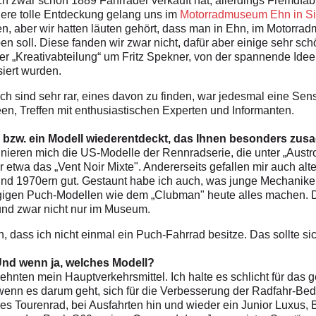
h zwar schon 1889 Fahrräder verkauft hat, allerdings Fremdfabr
ndere tolle Entdeckung gelang uns im
Motorradmuseum Ehn in S
den, aber wir hatten läuten gehört, dass man in Ehn, im Motor
en soll. Diese fanden wir zwar nicht, dafür aber einige sehr s
der „Kreativabteilung“ um Fritz Spekner, von der spannende Id
siert wurden.
h sind sehr rar, eines davon zu finden, war jedesmal eine Sen
, Treffen mit enthusiastischen Experten und Informanten.
 bzw. ein Modell wiederentdeckt, das Ihnen besonders zus
nieren mich die US-Modelle der Rennradserie, die unter „Austr
twa das „Vent Noir Mixte". Andererseits gefallen mir auch a
d 1970ern gut. Gestaunt habe ich auch, was junge Mechaniker,
gigen Puch-Modellen wie dem „Clubman" heute alles machen. Da
und zwar nicht nur im Museum.
 dass ich nicht einmal ein Puch-Fahrrad besitze. Das sollte si
 Und wenn ja, welches Modell?
zehnten mein Hauptverkehrsmittel. Ich halte es schlicht für das 
 wenn es darum geht, sich für die Verbesserung der Radfahr-Bed
hes Tourenrad, bei Ausfahrten hin und wieder ein Junior Luxus