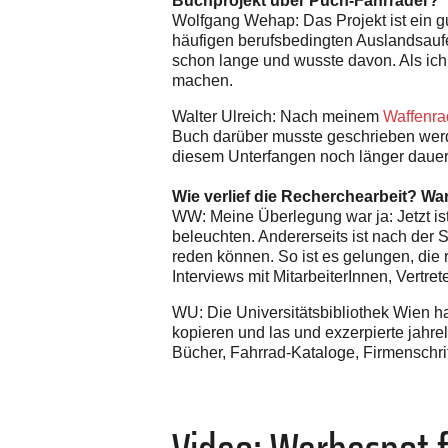
Buchprojekt über Puch-Fahrräder?
Wolfgang Wehap: Das Projekt ist ein gu
häufigen berufsbedingten Auslandsaufen
schon lange und wusste davon. Als ich 
machen.
Walter Ulreich: Nach meinem
Waffenr
Buch darüber musste geschrieben werd
diesem Unterfangen noch länger dauern
Wie verlief die Recherchearbeit? Wa
WW: Meine Überlegung war ja: Jetzt is
beleuchten. Andererseits ist nach der 
reden können. So ist es gelungen, die
Interviews mit MitarbeiterInnen, Vertr
WU: Die Universitätsbibliothek Wien ha
kopieren und las und exzerpierte jahre
Bücher, Fahrrad-Kataloge, Firmenschrif