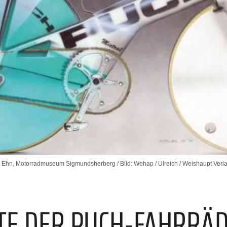
 Ehn, Motorradmuseum Sigmundsherberg / Bild: Wehap / Ulreich / Weishaupt Verl
HTE DER PUCH-FAHRRÄD