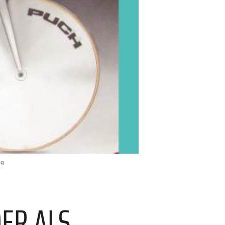
ag
ER ALS