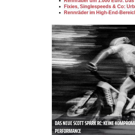
Rennräder um 1.000 Euro: Das 
Fixies, Singlespeeds & Co: Urb
Rennräder im High-End-Bereic
DAS NEUE SCOTT SPARK RC: KEINE KOMPROM
PERFORMANCE