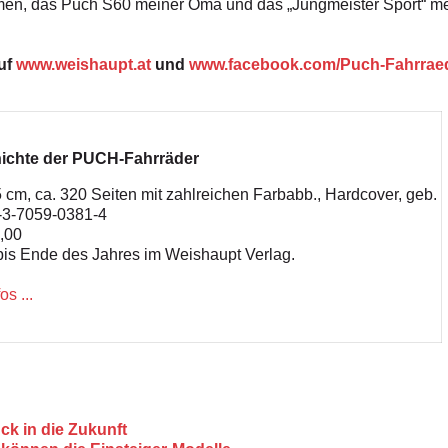
en, das Puch S60 meiner Oma und das „Jungmeister Sport“ mei
auf
www.weishaupt.at
und
www.facebook.com/Puch-Fahrrae
ichte der PUCH-Fahrräder
5 cm, ca. 320 Seiten mit zahlreichen Farbabb., Hardcover, geb.
-3-7059-0381-4
8,00
bis Ende des Jahres im Weishaupt Verlag.
os ...
ck in die Zukunft