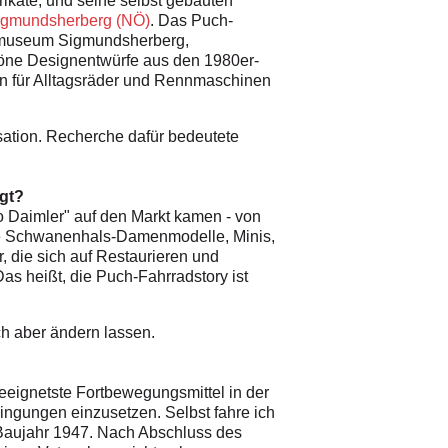
ikate, und seine selbst gebauten
igmundsherberg (NÖ)
. Das Puch-
radmuseum Sigmundsherberg,
chöne Designentwürfe aus den 1980er-
een für Alltagsräder und Rennmaschinen
sation. Recherche dafür bedeutete
agt?
o Daimler" auf den Markt kamen - von
lte Schwanenhals-Damenmodelle, Minis,
 die sich auf Restaurieren und
s heißt, die Puch-Fahrradstory ist
ch aber ändern lassen.
geeignetste Fortbewegungsmittel in der
ingungen einzusetzen. Selbst fahre ich
, Baujahr 1947. Nach Abschluss des