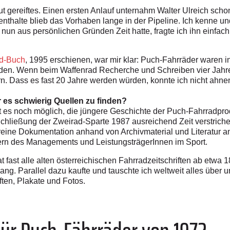
t gereiftes. Einen ersten Anlauf unternahm Walter Ulreich scho
thalte blieb das Vorhaben lange in der Pipeline. Ich kenne und
nun aus persönlichen Gründen Zeit hatte, fragte ich ihn einfac
ad-Buch
, 1995 erschienen, war mir klar: Puch-Fahrräder waren i
en. Wenn beim Waffenrad Recherche und Schreiben vier Jahre 
. Dass es fast 20 Jahre werden würden, konnte ich nicht ahne
r es schwierig Quellen zu finden?
t es noch möglich, die jüngere Geschichte der Puch-Fahrradprod
Schließung der Zweirad-Sparte 1987 ausreichend Zeit verstriche
 reine Dokumentation anhand von Archivmaterial und Literatur 
etern des Managements und LeistungsträgerInnen im Sport.
t fast alle alten österreichischen Fahrradzeitschriften ab etwa 
lang. Parallel dazu kaufte und tauschte ich weltweit alles über
ten, Plakate und Fotos.