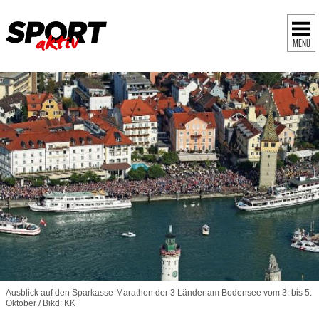
MENÜ
Ausblick auf den Sparkasse-Marathon der 3 Länder am Bodensee vom 3. bis 5.
Oktober / Bikd: KK