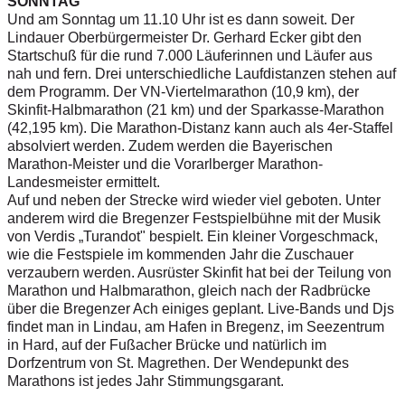
SONNTAG
Und am Sonntag um 11.10 Uhr ist es dann soweit. Der
Lindauer Oberbürgermeister Dr. Gerhard Ecker gibt den
Startschuß für die rund 7.000 Läuferinnen und Läufer aus
nah und fern. Drei unterschiedliche Laufdistanzen stehen auf
dem Programm. Der VN-Viertelmarathon (10,9 km), der
Skinfit-Halbmarathon (21 km) und der Sparkasse-Marathon
(42,195 km). Die Marathon-Distanz kann auch als 4er-Staffel
absolviert werden. Zudem werden die Bayerischen
Marathon-Meister und die Vorarlberger Marathon-
Landesmeister ermittelt.
Auf und neben der Strecke wird wieder viel geboten. Unter
anderem wird die Bregenzer Festspielbühne mit der Musik
von Verdis „Turandot" bespielt. Ein kleiner Vorgeschmack,
wie die Festspiele im kommenden Jahr die Zuschauer
verzaubern werden. Ausrüster Skinfit hat bei der Teilung von
Marathon und Halbmarathon, gleich nach der Radbrücke
über die Bregenzer Ach einiges geplant. Live-Bands und Djs
findet man in Lindau, am Hafen in Bregenz, im Seezentrum
in Hard, auf der Fußacher Brücke und natürlich im
Dorfzentrum von St. Magrethen. Der Wendepunkt des
Marathons ist jedes Jahr Stimmungsgarant.