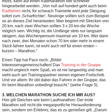
muss, kann auf einen Radmarathon viel schneller
hingearbeitet werden. „Von null auf hundert geht auch beim
Radfahren
nicht, für schwach Trainierte wird jede Steigung
sofort zum ,Scharfrichter‘. Neulinge sollten sich zum Beispiel
so an dieses Ziel herantasten: Man beginnt mit Strecken von
20 km, nach zwei Wochen sollten 3 x 20 km die Woche
möglich sein. Wichtig ist, die Umfänge stets nur langsam
steigern, das Wochenpensum maximal um 10 km. Wer dann
nach zwei, drei Monaten schon 70 km oder mehr in einem
Stück fahren kann, ist wohl auch reif für einen ersten –
kurzen – Marathon.“
Einen Tipp hat Paco noch: „Bildet
Interessensgemeinschaften! Das
Training in der Gruppe
macht ungleich mehr Spaß, es ist nie langweilig und man
sieht auch am Trainingspartner seinen eigenen Fortschritt.
Und vor allem: Ihr übt dabei das Fahren in der Gruppe, das
ihr beim Marathon unbedingt braucht.“ (siehe Frage 5).
3. WELCHEN MARATHON SUCHE ICH MIR AUS?
Hier gilt Gleiches wie beim Laufmarathon: Der erste
Marathon soll nicht die megasportliche Herausforderung
sein, sondern ein Erlebnis, das es zu genießen gilt. „Darum