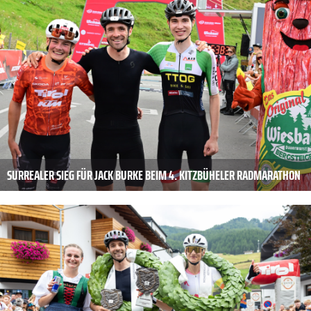
SURREALER SIEG FÜR JACK BURKE BEIM 4. KITZBÜHELER RADMARATHON