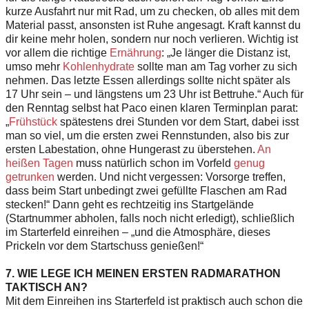
kurze Ausfahrt nur mit Rad, um zu checken, ob alles mit dem
Material passt, ansonsten ist Ruhe angesagt. Kraft kannst du
dir keine mehr holen, sondern nur noch verlieren. Wichtig ist
vor allem die richtige
Ernährung
: „Je länger die Distanz ist,
umso mehr
Kohlenhydrate
sollte man am Tag vorher zu sich
nehmen. Das letzte Essen allerdings sollte nicht später als
17 Uhr sein – und längstens um 23 Uhr ist Bettruhe.“ Auch für
den Renntag selbst hat Paco einen klaren Terminplan parat:
„
Frühstück
spätestens drei Stunden vor dem Start, dabei isst
man so viel, um die ersten zwei Rennstunden, also bis zur
ersten Labestation, ohne Hungerast zu überstehen.
An
heißen Tagen
muss natürlich schon im Vorfeld
genug
getrunken
werden. Und nicht vergessen: Vorsorge treffen,
dass beim Start unbedingt zwei gefüllte Flaschen am Rad
stecken!“ Dann geht es rechtzeitig ins Startgelände
(Startnummer abholen, falls noch nicht erledigt), schließlich
im Starterfeld einreihen – „und die Atmosphäre, dieses
Prickeln vor dem Startschuss genießen!“
7. WIE LEGE ICH MEINEN ERSTEN RADMARATHON
TAKTISCH AN?
Mit dem Einreihen ins Starterfeld ist praktisch auch schon die