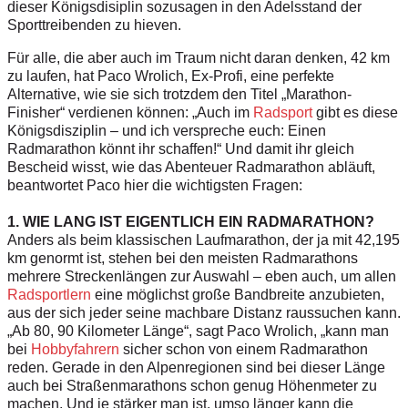
dieser Königsdisiplin sozusagen in den Adelsstand der
Sporttreibenden zu hieven.
Für alle, die aber auch im Traum nicht daran denken, 42 km
zu laufen, hat Paco Wrolich, Ex-Profi, eine perfekte
Alternative, wie sie sich trotzdem den Titel „Marathon-
Finisher“ verdienen können: „Auch im
Radsport
gibt es diese
Königsdisziplin – und ich verspreche euch: Einen
Radmarathon könnt ihr schaffen!“ Und damit ihr gleich
Bescheid wisst, wie das Abenteuer Radmarathon abläuft,
beantwortet Paco hier die wichtigsten Fragen:
1. WIE LANG IST EIGENTLICH EIN RADMARATHON?
Anders als beim klassischen Laufmarathon, der ja mit 42,195
km genormt ist, stehen bei den meisten Radmarathons
mehrere Streckenlängen zur Auswahl – eben auch, um allen
Radsportlern
eine möglichst große Bandbreite anzubieten,
aus der sich jeder seine machbare Distanz raussuchen kann.
„Ab 80, 90 Kilometer Länge“, sagt Paco Wrolich, „kann man
bei
Hobbyfahrern
sicher schon von einem Radmarathon
reden. Gerade in den Alpenregionen sind bei dieser Länge
auch bei Straßenmarathons schon genug Höhenmeter zu
machen. Und je stärker man ist, umso länger kann die