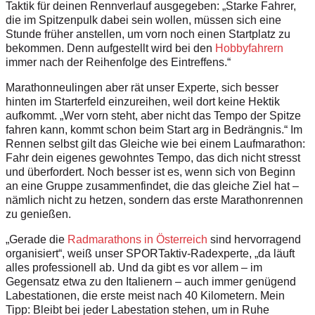
Taktik für deinen Rennverlauf ausgegeben: „Starke Fahrer,
die im Spitzenpulk dabei sein wollen, müssen sich eine
Stunde früher anstellen, um vorn noch einen Startplatz zu
bekommen. Denn aufgestellt wird bei den
Hobbyfahrern
immer nach der Reihenfolge des Eintreffens.“
Marathonneulingen aber rät unser Experte, sich besser
hinten im Starterfeld einzureihen, weil dort keine Hektik
aufkommt. „Wer vorn steht, aber nicht das Tempo der Spitze
fahren kann, kommt schon beim Start arg in Bedrängnis.“ Im
Rennen selbst gilt das Gleiche wie bei einem Laufmarathon:
Fahr dein eigenes gewohntes Tempo, das dich nicht stresst
und überfordert. Noch besser ist es, wenn sich von Beginn
an eine Gruppe zusammenfindet, die das gleiche Ziel hat –
nämlich nicht zu hetzen, sondern das erste Marathonrennen
zu genießen.
„Gerade die
Radmarathons in Österreich
sind hervorragend
organisiert“, weiß unser SPORTaktiv-Radexperte, „da läuft
alles professionell ab. Und da gibt es vor allem – im
Gegensatz etwa zu den Italienern – auch immer genügend
Labestationen, die erste meist nach 40 Kilometern. Mein
Tipp: Bleibt bei jeder Labestation stehen, um in Ruhe