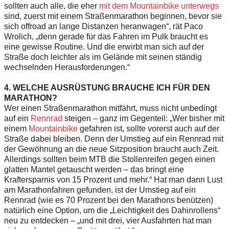
sollten auch alle, die eher
mit dem Mountainbike unterwegs
sind, zuerst mit einem Straßenmarathon beginnen, bevor sie
sich offroad an lange Distanzen heranwagen“, rät Paco
Wrolich, „denn gerade für das Fahren im Pulk braucht es
eine gewisse Routine. Und die erwirbt man sich auf der
Straße doch leichter als im Gelände mit seinen ständig
wechselnden Herausforderungen.“
4. WELCHE AUSRÜSTUNG BRAUCHE ICH FÜR DEN
MARATHON?
Wer einen Straßenmarathon mitfährt, muss nicht unbedingt
auf ein
Rennrad
steigen – ganz im Gegenteil: „Wer bisher mit
einem
Mountainbike
gefahren ist, sollte vorerst auch auf der
Straße dabei bleiben. Denn der Umstieg auf ein Rennrad mit
der Gewöhnung an die neue Sitzposition braucht auch Zeit.
Allerdings sollten beim MTB die Stollenreifen gegen einen
glatten Mantel getauscht werden – das bringt eine
Kraftersparnis von 15 Prozent und mehr.“ Hat man dann Lust
am Marathonfahren gefunden, ist der Umstieg auf ein
Rennrad (wie es 70 Prozent bei den Marathons benützen)
natürlich eine Option, um die „Leichtigkeit des Dahinrollens“
neu zu entdecken – „und mit drei, vier Ausfahrten hat man