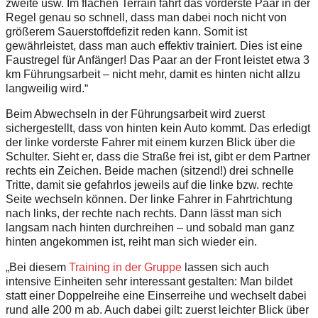
zweite usw. Im flachen Terrain fährt das vorderste Paar in der
Regel genau so schnell, dass man dabei noch nicht von
größerem Sauerstoffdefizit reden kann. Somit ist
gewährleistet, dass man auch effektiv trainiert. Dies ist eine
Faustregel für Anfänger! Das Paar an der Front leistet etwa 3
km Führungsarbeit – nicht mehr, damit es hinten nicht allzu
langweilig wird.“
Beim Abwechseln in der Führungsarbeit wird zuerst
sichergestellt, dass von hinten kein Auto kommt. Das erledigt
der linke vorderste Fahrer mit einem kurzen Blick über die
Schulter. Sieht er, dass die Straße frei ist, gibt er dem Partner
rechts ein Zeichen. Beide machen (sitzend!) drei schnelle
Tritte, damit sie gefahrlos jeweils auf die linke bzw. rechte
Seite wechseln können. Der linke Fahrer in Fahrtrichtung
nach links, der rechte nach rechts. Dann lässt man sich
langsam nach hinten durchreihen – und sobald man ganz
hinten angekommen ist, reiht man sich wieder ein.
„Bei diesem
Training in der Gruppe
lassen sich auch
intensive Einheiten sehr interessant gestalten: Man bildet
statt einer Doppelreihe eine Einserreihe und wechselt dabei
rund alle 200 m ab. Auch dabei gilt: zuerst leichter Blick über