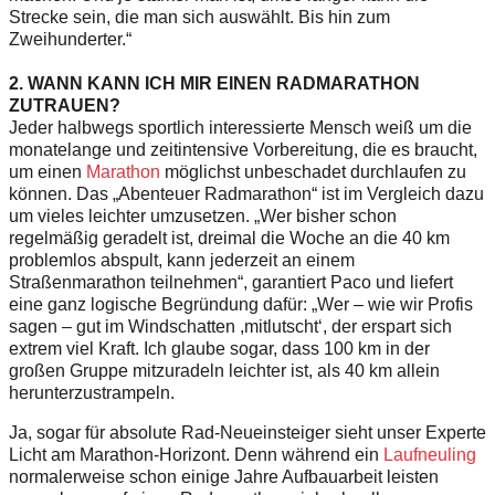
Strecke sein, die man sich auswählt. Bis hin zum
Zweihunderter.“
2. WANN KANN ICH MIR EINEN RADMARATHON
ZUTRAUEN?
Jeder halbwegs sportlich interessierte Mensch weiß um die
monatelange und zeitintensive Vorbereitung, die es braucht,
um einen
Marathon
möglichst unbeschadet durchlaufen zu
können. Das „Abenteuer Radmarathon“ ist im Vergleich dazu
um vieles leichter umzusetzen. „Wer bisher schon
regelmäßig geradelt ist, dreimal die Woche an die 40 km
problemlos abspult, kann jederzeit an einem
Straßenmarathon teilnehmen“, garantiert Paco und liefert
eine ganz logische Begründung dafür: „Wer – wie wir Profis
sagen – gut im Windschatten ,mitlutscht‘, der erspart sich
extrem viel Kraft. Ich glaube sogar, dass 100 km in der
großen Gruppe mitzuradeln leichter ist, als 40 km allein
herunterzustrampeln.
Ja, sogar für absolute Rad-Neueinsteiger sieht unser Experte
Licht am Marathon-Horizont. Denn während ein
Laufneuling
normalerweise schon einige Jahre Aufbauarbeit leisten