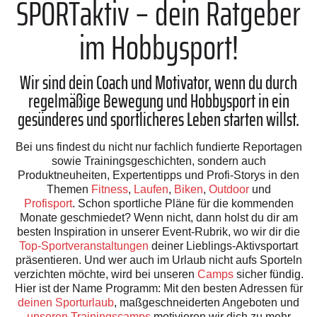
SPORTaktiv – dein Ratgeber
im Hobbysport!
Wir sind dein Coach und Motivator, wenn du durch
regelmäßige Bewegung und Hobbysport in ein
gesünderes und sportlicheres Leben starten willst.
Bei uns findest du nicht nur fachlich fundierte Reportagen
sowie Trainingsgeschichten, sondern auch
Produktneuheiten, Expertentipps und Profi-Storys in den
Themen
Fitness
,
Laufen
,
Biken
,
Outdoor
und
Profisport
. Schon sportliche Pläne für die kommenden
Monate geschmiedet? Wenn nicht, dann holst du dir am
besten Inspiration in unserer Event-Rubrik, wo wir dir die
Top-Sportveranstaltungen
deiner Lieblings-Aktivsportart
präsentieren. Und wer auch im Urlaub nicht aufs Sporteln
verzichten möchte, wird bei unseren
Camps
sicher fündig.
Hier ist der Name Programm: Mit den besten Adressen für
deinen Sporturlaub
, maßgeschneiderten Angeboten und
unseren Trainingscamps
motivieren wir dich zu mehr