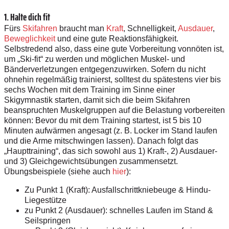
1. Halte dich fit
Fürs
Skifahren
braucht man
Kraft
, Schnelligkeit,
Ausdauer
,
Beweglichkeit
und eine gute Reaktionsfähigkeit.
Selbstredend also, dass eine gute Vorbereitung vonnöten ist,
um „Ski-fit“ zu werden und möglichen Muskel- und
Bänderverletzungen entgegenzuwirken. Sofern du nicht
ohnehin regelmäßig trainierst, solltest du spätestens vier bis
sechs Wochen mit dem Training im Sinne einer
Skigymnastik starten, damit sich die beim Skifahren
beanspruchten Muskelgruppen auf die Belastung vorbereiten
können: Bevor du mit dem Training startest, ist 5 bis 10
Minuten aufwärmen angesagt (z. B. Locker im Stand laufen
und die Arme mitschwingen lassen). Danach folgt das
„Haupttraining“, das sich sowohl aus 1) Kraft-, 2) Ausdauer-
und 3) Gleichgewichtsübungen zusammensetzt.
Übungsbeispiele (siehe auch
hier
):
Zu Punkt 1 (Kraft): Ausfallschrittkniebeuge & Hindu-
Liegestütze
zu Punkt 2 (Ausdauer): schnelles Laufen im Stand &
Seilspringen