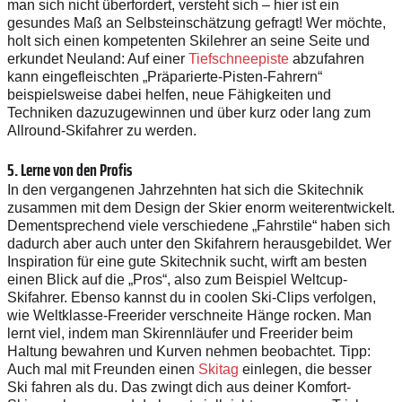
man sich nicht überfordert, versteht sich – hier ist ein
gesundes Maß an Selbsteinschätzung gefragt! Wer möchte,
holt sich einen kompetenten Skilehrer an seine Seite und
erkundet Neuland: Auf einer
Tiefschneepiste
abzufahren
kann eingefleischten „Präparierte-Pisten-Fahrern“
beispielsweise dabei helfen, neue Fähigkeiten und
Techniken dazuzugewinnen und über kurz oder lang zum
Allround-Skifahrer zu werden.
5. Lerne von den Profis
In den vergangenen Jahrzehnten hat sich die Skitechnik
zusammen mit dem Design der Skier enorm weiterentwickelt.
Dementsprechend viele verschiedene „Fahrstile“ haben sich
dadurch aber auch unter den Skifahrern herausgebildet. Wer
Inspiration für eine gute Skitechnik sucht, wirft am besten
einen Blick auf die „Pros“, also zum Beispiel Weltcup-
Skifahrer. Ebenso kannst du in coolen Ski-Clips verfolgen,
wie Weltklasse-Freerider verschneite Hänge rocken. Man
lernt viel, indem man Skirennläufer und Freerider beim
Haltung bewahren und Kurven nehmen beobachtet. Tipp:
Auch mal mit Freunden einen
Skitag
einlegen, die besser
Ski fahren als du. Das zwingt dich aus deiner Komfort-