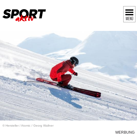
MENÜ
© Hersteller
/
Atomic / Georg Wallner
WERBUNG