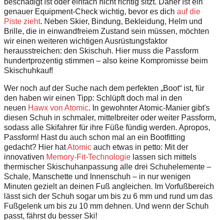
beschädigt ist oder einfach nicht richtig sitzt. Daher ist ein
genauer Equipment-Check wichtig, bevor es dich
auf die
Piste zieht
. Neben Skier, Bindung, Bekleidung, Helm und
Brille, die in einwandfreiem Zustand sein müssen, möchten
wir einen weiteren wichtigen Ausrüstungsfaktor
herausstreichen: den Skischuh. Hier muss die Passform
hundertprozentig stimmen – also keine Kompromisse beim
Skischuhkauf!
Wer noch auf der Suche nach dem perfekten „Boot“ ist, für
den haben wir einen Tipp: Schlüpft doch mal in den
neuen
Hawx von Atomic
. In gewohnter Atomic-Manier gibt's
diesen Schuh in schmaler, mittelbreiter oder weiter Passform,
sodass alle Skifahrer für ihre Füße fündig werden. Apropos,
Passform! Hast du auch schon mal an ein Bootfitting
gedacht? Hier hat
Atomic
auch etwas in petto: Mit der
innovativen
Memory-Fit-Technologie
lassen sich mittels
thermischer Skischuhanpassung alle drei Schuhelemente –
Schale, Manschette und Innenschuh – in nur wenigen
Minuten gezielt an deinen Fuß angleichen. Im Vorfußbereich
lässt sich der Schuh sogar um bis zu 6 mm und rund um das
Fußgelenk um bis zu 10 mm dehnen. Und wenn der Schuh
passt, fährst du besser Ski!