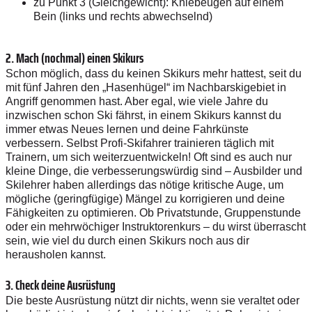
zu Punkt 3 (Gleichgewicht): Kniebeugen auf einem
Bein (links und rechts abwechselnd)
2. Mach (nochmal) einen Skikurs
Schon möglich, dass du keinen Skikurs mehr hattest, seit du
mit fünf Jahren den „Hasenhügel“ im Nachbarskigebiet in
Angriff genommen hast. Aber egal, wie viele Jahre du
inzwischen schon Ski fährst, in einem Skikurs kannst du
immer etwas Neues lernen und deine Fahrkünste
verbessern. Selbst Profi-Skifahrer trainieren täglich mit
Trainern, um sich weiterzuentwickeln! Oft sind es auch nur
kleine Dinge, die verbesserungswürdig sind – Ausbilder und
Skilehrer haben allerdings das nötige kritische Auge, um
mögliche (geringfügige) Mängel zu korrigieren und deine
Fähigkeiten zu optimieren. Ob Privatstunde, Gruppenstunde
oder ein mehrwöchiger Instruktorenkurs – du wirst überrascht
sein, wie viel du durch einen Skikurs noch aus dir
herausholen kannst.
3. Check deine Ausrüstung
Die beste Ausrüstung nützt dir nichts, wenn sie veraltet oder