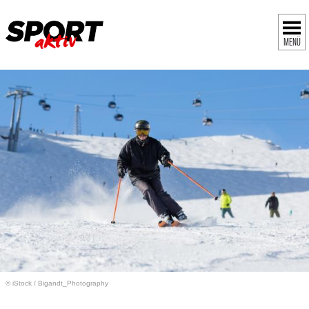
MENÜ
© iStock
/
Bigandt_Photography