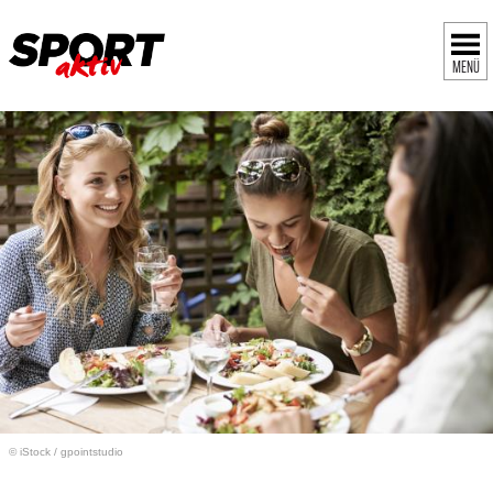
MENÜ
© iStock
/
gpointstudio