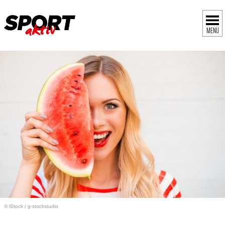
MENÜ
© iStock
/
g-stockstudio