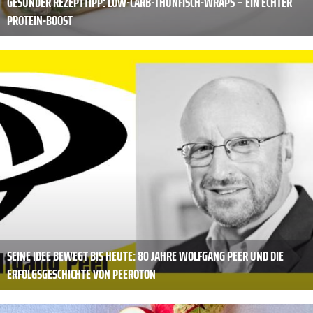
GESUNDER REZEPTTIPP: LOW-CARB-THUNFISCH-WRAPS – EIN ECHTER
PROTEIN-BOOST
SEINE IDEE BEWEGT BIS HEUTE: 80 JAHRE WOLFGANG PEER UND DIE
ERFOLGSGESCHICHTE VON PEEROTON