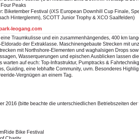
e Four Peaks
r: Biketember Festival (iXS European Downhill Cup Finale, S
bach Hinterglemm), SCOTT Junior Trophy & XCO Saalfelden)
park-leogang.com
, eine Traumkulisse und ein zusammenhängendes, 400 km lange
ke-Eldorado der Extraklasse. Maschinengebaute Strecken mit u
Strecken mit Northshore-Elementen und waghalsigen Drops sowie
passagen, Wasserquerungen und epischen Ausblicken lassen di
s warten auf euch: Top-Infrastruktur, Pumptracks & Fahrtechni
s, Guiding, eine lebhafte Community, uvm. Besonderes Highli
Freeride-Vergnügen an einem Tag.
er 2016 (bitte beachte die unterschiedlichen Betriebszeiten der
mmRide Bike Festival
 of Charity