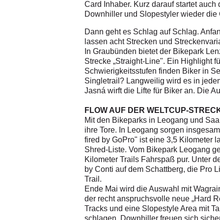
Card Inhaber. Kurz darauf startet auch 
Downhiller und Slopestyler wieder die
Dann geht es Schlag auf Schlag. Anfan
lassen acht Strecken und Streckenvar
In Graubünden bietet der Bikepark Len
Strecke „Straight-Line". Ein Highlight f
Schwierigkeitsstufen finden Biker in S
Singletrail? Langweilig wird es in je
Jasná wirft die Lifte für Biker an. Di
FLOW AUF DER WELTCUP-STREC
Mit den Bikeparks in Leogang und Saal
ihre Tore. In Leogang sorgen insgesam
fired by GoPro" ist eine 3,5 Kilometer
Shred-Liste. Vom Bikepark Leogang geh
Kilometer Trails Fahrspaß pur. Unter d
by Conti auf dem Schattberg, die Pro L
Trail.
Ende Mai wird die Auswahl mit Wagrain,
der recht anspruchsvolle neue „Hard R
Tracks und eine Slopestyle Area mit T
schlagen. Downhiller freuen sich siche