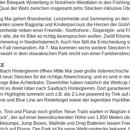
der Bikepark Winterberg in Nordrhein-Westfalen in den Frühling.
 Qual der Wahl zwischen insgesamt zehn Strecken inklusive Übu
g Mai gehen Brandnertal, Lenzerheide und Semmering an den St
ianten sowie Bagjump und Kinderparcours die Herzen der GraV
zerheide neben einer Freeride-, Northshore-, Slopestyle- und F
ür alle, die ihr Bike so richtig beanspruchen wollen. Zwölf Kilom
emmering in Niederösterreich. Auch hier fällt die Entscheidung 
dem Fall niemandem. Ab 7. Mai kommen sechs weitere Strecken 
e Auswahl in dem slowakischen Park reicht von einer Familienstre
KE
bach Hinterglemm öffnen Mitte Mai zwei große österreichische
t neun Strecken für die richtige Abwechslung, und es wird in 
 lange Bike-Achterbahn. Downhiller haben natürlich die Weltcup-
t es direkt rüber nach Saalbach Hinterglemm. Dort garantieren
en Highlights tummeln sich z.B. die Z-Line powered by Trek au
ine und Blue Line am Reiterkogel sowie der legendäre Hacklber
 Tirol und Planai noch größer. Neun Trails warten in Wagrain in
ock", der auf einer beeindruckenden Höhe von 1.850 Metern üb
ablejumps, Jump Boxes, Wallride und Drop Batterien lassen Fre
rlich auf Planai. Der Park ist für seine Weltcupstrecke bekannt,