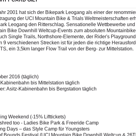
ahr 2001 hat sich der Bikepark Leogang als einer der renommier
tragung der UCI Mountain Bike & Trials Weltmeisterschaften erh
ark Leogang den Ritterschlag. Sensationelle Wettbewerbe und
in Bike Downhill Weltcup-Events zum absoluten Mountainbike
uch Single Trails, Northshore-Elemente, der Rider's Playgrou
n 9 verschiedenen Strecken ist für jeden die richtige Herausfor
, ein 3,5km langer Flow Trail von der Berg- zur Mittelstation.
ober 2016 (täglich)
-Kabinenbahn bis Mittelstation täglich
er: Asitz-Kabinenbahn bis Bergstation täglich
ing Weekend (-15% Lifttickets)
s shred too - Ladies Bike Park & Freeride Camp
bing Days – das Style Camp für Youngsters
t of Bounds Festival (UCI Mountain Bike Downhill Weltcup & 26