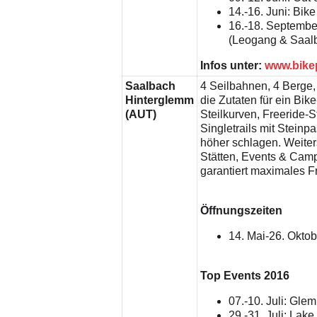
14.-16. Juni: Bik
16.-18. Septembe
(Leogang & Saal
Infos unter:
www.bike
Saalbach
4 Seilbahnen, 4 Berge
Hinterglemm
die Zutaten für ein Bi
(AUT)
Steilkurven, Freeride-
Singletrails mit Stein
höher schlagen. Weiter
Stätten, Events & Camp
garantiert maximales 
Öffnungszeiten
14. Mai-26. Oktob
Top Events 2016
07.-10. Juli: Gle
29.-31. Juli: Lake