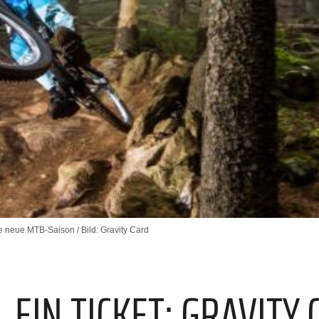
die neue MTB-Saison / Bild: Gravity Card
E
, EIN TICKET: GRAVITY