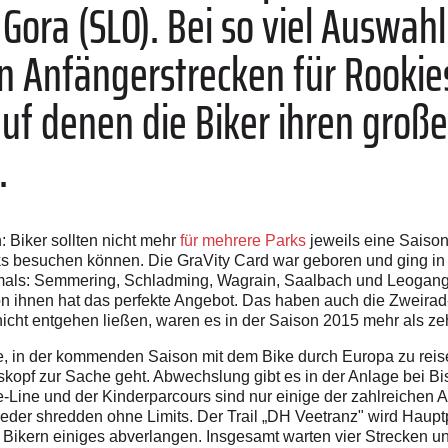
Gora (SLO). Bei so viel Auswahl 
 Anfängerstrecken für Rookies
uf denen die Biker ihren große
.
: Biker sollten nicht mehr
für mehrere Parks
jeweils eine Saiso
 besuchen können. Die GraVity Card war geboren und ging in d
damals: Semmering, Schladming, Wagrain, Saalbach und Leogang
n ihnen hat das perfekte Angebot. Das haben auch die Zweirad
icht entgehen ließen, waren es in der Saison 2015 mehr als ze
 in der kommenden Saison mit dem Bike durch Europa zu reisen. 
pf zur Sache geht. Abwechslung gibt es in der Anlage bei Bis
e-Line und der Kinderparcours sind nur einige der zahlreichen
wieder shredden ohne Limits. Der Trail „DH Veetranz" wird Hau
 Bikern einiges abverlangen. Insgesamt warten vier Strecken un