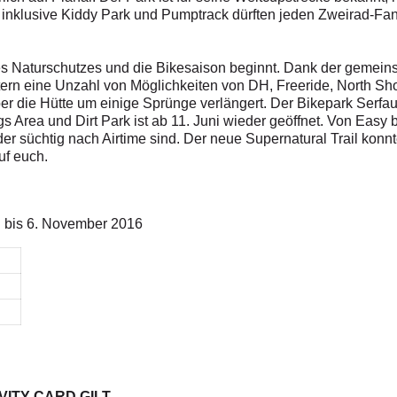
 inklusive Kiddy Park und Pumptrack dürften jeden Zweirad-Fa
des Naturschutzes und die Bikesaison beginnt. Dank der gemei
etern eine Unzahl von Möglichkeiten von DH, Freeride, North S
er die Hütte um einige Sprünge verlängert. Der Bikepark Serfaus
s Area und Dirt Park ist ab 11. Juni wieder geöffnet. Von Easy b
r süchtig nach Airtime sind. Der neue Supernatural Trail konnt
uf euch.
il bis 6. November 2016
VITY CARD GILT