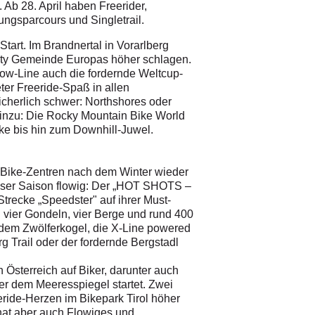
 Ab 28. April haben Freerider,
ngsparcours und Singletrail.
art. Im Brandnertal in Vorarlberg
ity Gemeinde Europas höher schlagen.
low-Line auch die fordernde Weltcup-
eter Freeride-Spaß in allen
sicherlich schwer: Northshores oder
hinzu: Die Rocky Mountain Bike World
cke bis hin zum Downhill-Juwel.
 Bike-Zentren nach dem Winter wieder
dieser Saison flowig: Der „HOT SHOTS –
Strecke „Speedster" auf ihrer Must-
 vier Gondeln, vier Berge und rund 400
f dem Zwölferkogel, die X-Line powered
g Trail oder der fordernde Bergstadl
 Österreich auf Biker, darunter auch
er dem Meeresspiegel startet. Zwei
eride-Herzen im Bikepark Tirol höher
 hat aber auch Flowiges und