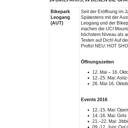
Bikepark
Seit der Eröffnung im J
Leogang
Spätestens mit der Aus
(AUT)
Leogang und der Bikep
machen die UCI Mounta
höchstem Niveau als a
Testen auf Dich! Auf de
Profis! NEU: HOT SHOTS
Öffnungszeiten
12. Mai – 16. Okt
12.-25. Mai: Asitz
26. Mai-16. Oktob
Events 2016
12.-15. Mai: Open
14.-16. Mai: Girl
21.–22. Mai: Jib
09.-12. Juni: Ou