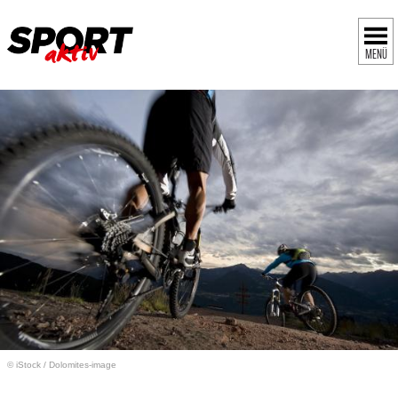
MENÜ
© iStock
/
Dolomites-image