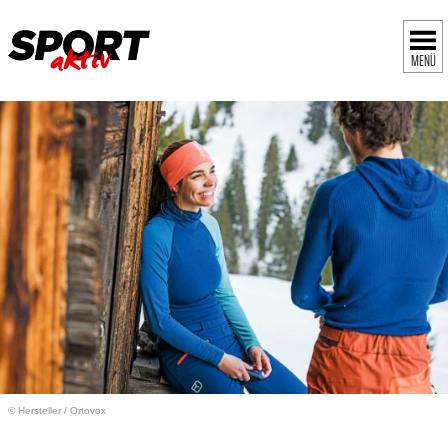
MENÜ
© Hersteller
/
Ortovox