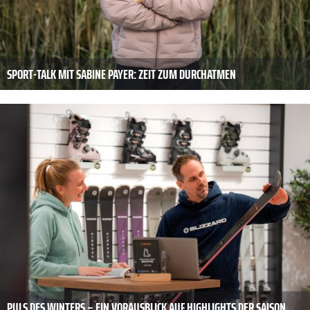
SPORT-TALK MIT SABINE PAYER: ZEIT ZUM DURCHATMEN
PULS DES WINTERS – EIN VORAUSBLICK AUF HIGHLIGHTS DER SAISON