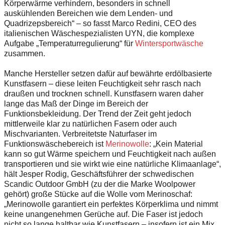
Körperwärme verhindern, besonders in schnell
auskühlenden Bereichen wie dem Lenden- und
Quadrizepsbereich“ – so fasst Marco Redini, CEO des
italienischen Wäschespezialisten UYN, die komplexe
Aufgabe „Temperaturregulierung“ für
Wintersportwäsche
zusammen.
Manche Hersteller setzen dafür auf bewährte erdölbasierte
Kunstfasern – diese leiten Feuchtigkeit sehr rasch nach
draußen und trocknen schnell. Kunstfasern waren daher
lange das Maß der Dinge im Bereich der
Funktionsbekleidung. Der Trend der Zeit geht jedoch
mittlerweile klar zu natürlichen Fasern oder auch
Mischvarianten. Verbreitetste Naturfaser im
Funktionswäschebereich ist
Merinowolle
: „Kein Material
kann so gut Wärme speichern und Feuchtigkeit nach außen
transportieren und sie wirkt wie eine natürliche Klimaanlage“,
hält Jesper Rodig, Geschäftsführer der schwedischen
Scandic Outdoor GmbH (zu der die Marke Woolpower
gehört) große Stücke auf die Wolle vom Merinoschaf:
„Merinowolle garantiert ein perfektes Körperklima und nimmt
keine unangenehmen Gerüche auf. Die Faser ist jedoch
nicht so lange haltbar wie Kunstfasern – insofern ist ein Mix