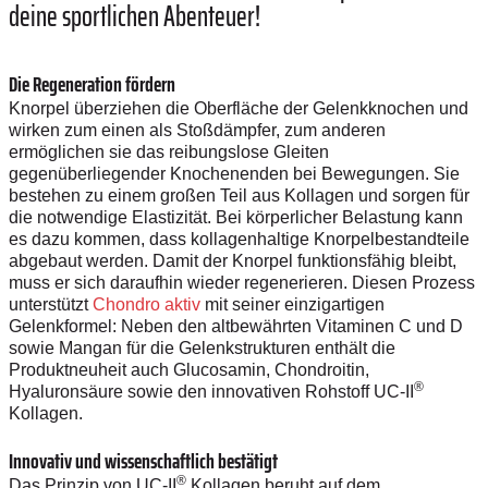
deine sportlichen Abenteuer!
Die Regeneration fördern
Knorpel überziehen die Oberfläche der Gelenkknochen und
wirken zum einen als Stoßdämpfer, zum anderen
ermöglichen sie das reibungslose Gleiten
gegenüberliegender Knochenenden bei Bewegungen. Sie
bestehen zu einem großen Teil aus Kollagen und sorgen für
die notwendige Elastizität. Bei körperlicher Belastung kann
es dazu kommen, dass kollagenhaltige Knorpelbestandteile
abgebaut werden. Damit der Knorpel funktionsfähig bleibt,
muss er sich daraufhin wieder regenerieren. Diesen Prozess
unterstützt
Chondro aktiv
mit seiner einzigartigen
Gelenkformel: Neben den altbewährten Vitaminen C und D
sowie Mangan für die Gelenkstrukturen enthält die
Produktneuheit auch Glucosamin, Chondroitin,
®
Hyaluronsäure sowie den innovativen Rohstoff UC-II
Kollagen.
Innovativ und wissenschaftlich bestätigt
®
Das Prinzip von UC-II
Kollagen beruht auf dem