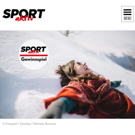
MENÜ
© Fotograf
/
Stocksy / Michela Ravasio