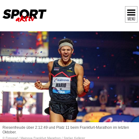
MENÜ
Riesenfreude über 2:12:49 und Platz 11 beim Frankfurt-Marathon im letzten
Oktober.
© Fotograf
/
Mainova Frankfurt Marathon / Stefan Kellerer