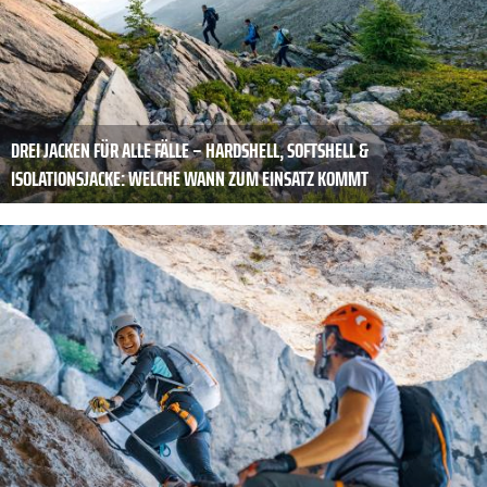
DREI JACKEN FÜR ALLE FÄLLE – HARDSHELL, SOFTSHELL &
ISOLATIONSJACKE: WELCHE WANN ZUM EINSATZ KOMMT