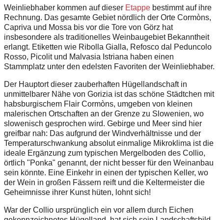
Weinliebhaber kommen auf dieser
Etappe
bestimmt auf ihre
Rechnung. Das gesamte Gebiet nördlich der Orte Cormòns,
Capriva und Mossa bis vor die Tore von Görz hat
insbesondere als traditionelles Weinbaugebiet Bekanntheit
erlangt. Etiketten wie Ribolla Gialla, Refosco dal Peduncolo
Rosso, Picolit und Malvasia Istriana haben einen
Stammplatz unter den edelsten Favoriten der Weinliebhaber.
Der Hauptort dieser zauberhaften Hügellandschaft in
unmittelbarer Nähe von Gorizia ist das schöne Städtchen mit
habsburgischem Flair Cormòns, umgeben von kleinen
malerischen Ortschaften an der Grenze zu Slowenien, wo
slowenisch gesprochen wird. Gebirge und Meer sind hier
greifbar nah: Das aufgrund der Windverhältnisse und der
Temperaturschwankung absolut einmalige Mikroklima ist die
ideale Ergänzung zum typischen Mergelboden des Collio,
örtlich "Ponka" genannt, der nicht besser für den Weinanbau
sein könnte. Eine Einkehr in einen der typischen Keller, wo
der Wein in großen Fässern reift und die Keltermeister die
Geheimnisse ihrer Kunst hüten, lohnt sich!
War der Collio ursprünglich ein vor allem durch Eichen
gekennzeichnetes Hügelland, hat sich sein Landschaftsbild