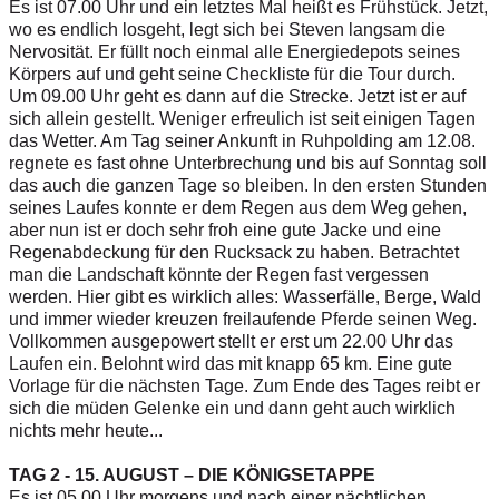
Es ist 07.00 Uhr und ein letztes Mal heißt es Frühstück. Jetzt,
wo es endlich losgeht, legt sich bei Steven langsam die
Nervosität. Er füllt noch einmal alle Energiedepots seines
Körpers auf und geht seine Checkliste für die Tour durch.
Um 09.00 Uhr geht es dann auf die Strecke. Jetzt ist er auf
sich allein gestellt. Weniger erfreulich ist seit einigen Tagen
das Wetter. Am Tag seiner Ankunft in Ruhpolding am 12.08.
regnete es fast ohne Unterbrechung und bis auf Sonntag soll
das auch die ganzen Tage so bleiben. In den ersten Stunden
seines Laufes konnte er dem Regen aus dem Weg gehen,
aber nun ist er doch sehr froh eine gute Jacke und eine
Regenabdeckung für den Rucksack zu haben. Betrachtet
man die Landschaft könnte der Regen fast vergessen
werden. Hier gibt es wirklich alles: Wasserfälle, Berge, Wald
und immer wieder kreuzen freilaufende Pferde seinen Weg.
Vollkommen ausgepowert stellt er erst um 22.00 Uhr das
Laufen ein. Belohnt wird das mit knapp 65 km. Eine gute
Vorlage für die nächsten Tage. Zum Ende des Tages reibt er
sich die müden Gelenke ein und dann geht auch wirklich
nichts mehr heute...
TAG 2 - 15. AUGUST – DIE KÖNIGSETAPPE
Es ist 05.00 Uhr morgens und nach einer nächtlichen