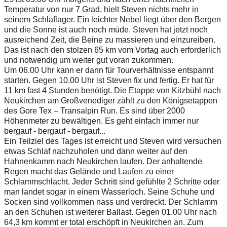
Temperatur von nur 7 Grad, hielt Steven nichts mehr in
seinem Schlaflager. Ein leichter Nebel liegt über den Bergen
und die Sonne ist auch noch müde. Steven hat jetzt noch
ausreichend Zeit, die Beine zu massieren und einzureiben.
Das ist nach den stolzen 65 km vom Vortag auch erforderlich
und notwendig um weiter gut voran zukommen.
Um 06.00 Uhr kann er dann für Tourverhältnisse entspannt
starten. Gegen 10.00 Uhr ist Steven fix und fertig. Er hat für
11 km fast 4 Stunden benötigt. Die Etappe von Kitzbühl nach
Neukirchen am Großvenediger zählt zu den Königsetappen
des Gore Tex – Transalpin Run. Es sind über 2000
Höhenmeter zu bewältigen. Es geht einfach immer nur
bergauf - bergauf - bergauf...
Ein Teilziel des Tages ist erreicht und Steven wird versuchen
etwas Schlaf nachzuholen und dann weiter auf den
Hahnenkamm nach Neukirchen laufen. Der anhaltende
Regen macht das Gelände und Laufen zu einer
Schlammschlacht. Jeder Schritt sind gefühlte 2 Schritte oder
man landet sogar in einem Wasserloch. Seine Schuhe und
Socken sind vollkommen nass und verdreckt. Der Schlamm
an den Schuhen ist weiterer Ballast. Gegen 01.00 Uhr nach
64,3 km kommt er total erschöpft in Neukirchen an. Zum