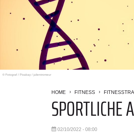
© Fotograf
/
Pixabay / julientromeur
HOME
FITNESS
FITNESSTRA
SPORTLICHE A
02/10/2022 - 08:00