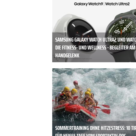
SAMSUNG GALAXY WATCH ULTRA2 UND WATC
DIE FITNESS- UND WELLNESS - BEGLEITER AM
HANDGELENK
SOMMERTRAINING OHNE HITZESTRESS: 10 TI
FÜR HEISSE TAGE VOM SPORTAKTIV-DOC