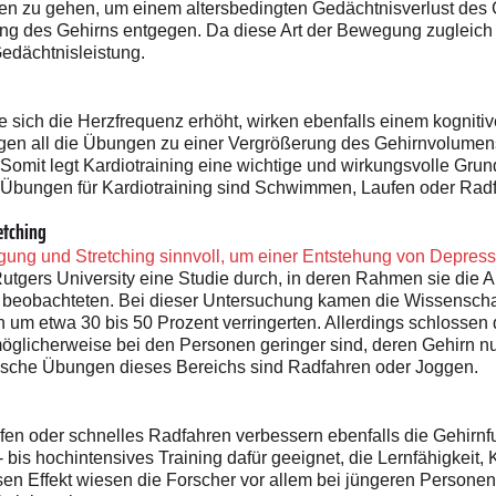
ren zu gehen, um einem altersbedingten Gedächtnisverlust des
ung des Gehirns entgegen. Da diese Art der Bewegung zugleic
Gedächtnisleistung.
 sich die Herzfrequenz erhöht, wirken ebenfalls einem kogniti
agen all die Übungen zu einer Vergrößerung des Gehirnvolumen
Somit legt Kardiotraining eine wichtige und wirkungsvolle Grun
 Übungen für Kardiotraining sind Schwimmen, Laufen oder Rad
etching
ung und Stretching sinnvoll, um einer Entstehung von Depres
tgers University eine Studie durch, in deren Rahmen sie die
beobachteten. Bei dieser Untersuchung kamen die Wissenschaf
um etwa 30 bis 50 Prozent verringerten. Allerdings schlossen 
öglicherweise bei den Personen geringer sind, deren Gehirn nur
ische Übungen dieses Bereichs sind Radfahren oder Joggen.
fen oder schnelles Radfahren verbessern ebenfalls die Gehirn
 bis hochintensives Training dafür geeignet, die Lernfähigkeit
en Effekt wiesen die Forscher vor allem bei jüngeren Personen