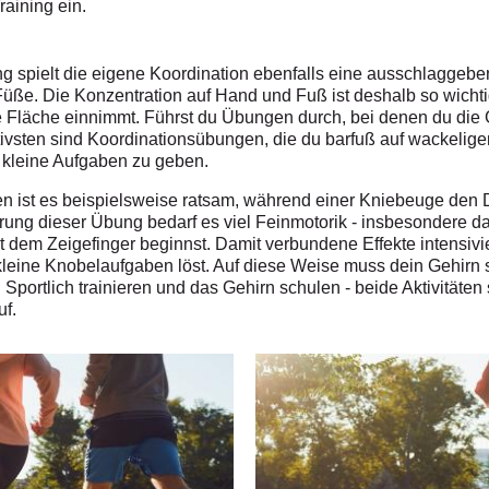
raining ein.
g spielt die eigene Koordination ebenfalls eine ausschlaggebe
Füße. Die Konzentration auf Hand und Fuß ist deshalb so wichti
Fläche einnimmt. Führst du Übungen durch, bei denen du die Gl
ivsten sind Koordinationsübungen, die du barfuß auf wackeligem
n kleine Aufgaben zu geben.
ten ist es beispielsweise ratsam, während einer Kniebeuge de
ng dieser Übung bedarf es viel Feinmotorik - insbesondere dann
it dem Zeigefinger beginnst. Damit verbundene Effekte intensiv
kleine Knobelaufgaben löst. Auf diese Weise muss dein Gehirn 
portlich trainieren und das Gehirn schulen - beide Aktivitäten 
uf.