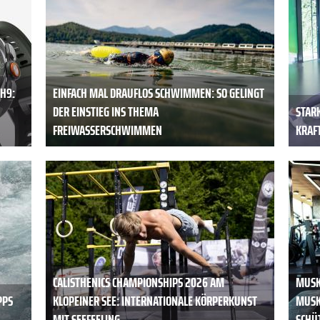
H9:
EINFACH MAL DRAUFLOS SCHWIMMEN: SO GELINGT
DER EINSTIEG INS THEMA
STAR
FREIWASSERSCHWIMMEN
KRAFT
CALISTHENICS CHAMPIONSHIPS 2026 AM
MUSK
PPS
KLOPEINER SEE: INTERNATIONALE KÖRPERKUNST
MUSK
MIT SEEFEELING
SCHÜ