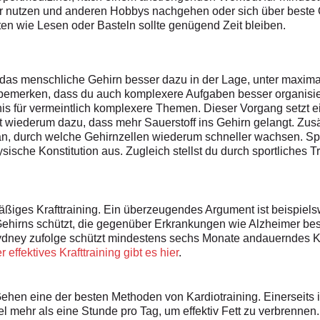
er nutzen und anderen Hobbys nachgehen oder sich über beste
äten wie Lesen oder Basteln sollte genügend Zeit bleiben.
das menschliche Gehirn besser dazu in der Lage, unter maximale
 bemerken, dass du auch komplexere Aufgaben besser organisie
nis für vermeintlich komplexere Themen. Dieser Vorgang setzt 
t wiederum dazu, dass mehr Sauerstoff ins Gehirn gelangt. Zusätz
n, durch welche Gehirnzellen wiederum schneller wachsen. Spor
ysische Konstitution aus. Zugleich stellst du durch sportliches T
äßiges Krafttraining. Ein überzeugendes Argument ist beispie
Gehirns schützt, die gegenüber Erkrankungen wie Alzheimer bes
dney zufolge schützt mindestens sechs Monate andauerndes Kra
effektives Krafttraining gibt es hier
.
Gehen eine der besten Methoden von Kardiotraining. Einerseits 
el mehr als eine Stunde pro Tag, um effektiv Fett zu verbrenne