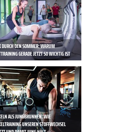
K DURCH DEN SOMMER: WARUM
TRAINING GERADE JETZT SO WICHTIG IST
ELN ALS JUNGBRUNNEN: WIE
ELTRAINING UNSEREN STOFFWECHSEL
TZT UND DAMIT JUNG HÄLT