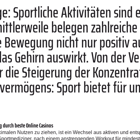
e: Sportliche Aktivitäten sind 
ittlerweile belegen zahlreiche 
he Bewegung nicht nur positiv a
as Gehirn auswirkt. Von der V
 die Steigerung der Konzentrat
vermögens: Sport bietet für un
.
g durch beste Online Casinos
ximalen Nutzen zu ziehen, ist ein Wechsel aus aktiven und e
Sportmediziner, nach einem anstrengenden Workout für mindeste