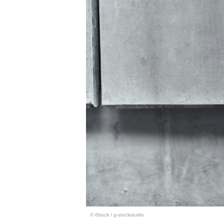
© iStock
/
g-stockstudio