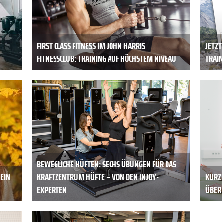
FIRST CLASS FITNESS IM JOHN HARRIS
JETZ
FITNESSCLUB: TRAINING AUF HÖCHSTEM NIVEAU
TRAI
BEWEGLICHE HÜFTEN: SECHS ÜBUNGEN FÜR DAS
 EIN
KRAFTZENTRUM HÜFTE – VON DEN INJOY-
KURZE
EXPERTEN
ÜBER