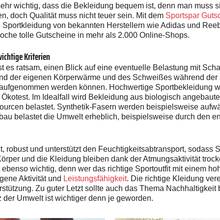
ehr wichtig, dass die Bekleidung bequem ist, denn man muss s
gen, doch Qualität muss nicht teuer sein. Mit dem
Sportspar Guts
e Sportkleidung von bekannten Herstellern wie Adidas und Ree
oche tolle Gutscheine in mehr als 2.000 Online-Shops.
ichtige Kriterien
t es ratsam, einen Blick auf eine eventuelle Belastung mit Sc
rund der eigenen Körperwärme und des Schweißes während der s
 aufgenommen werden können. Hochwertige Sportbekleidung we
 Ökotest. Im Idealfall wird Bekleidung aus biologisch angebaut
ssourcen belastet. Synthetik-Fasern werden beispielsweise au
Abbau belastet die Umwelt erheblich, beispielsweise durch den
cht, robust und unterstützt den Feuchtigkeitsabtransport, sodas
Körper und die Kleidung bleiben dank der Atmungsaktivität tro
ebenso wichtig, denn wer das richtige Sportoutfit mit einem hohe
igene Aktivität und
Leistungsfähigkeit
. Die richtige Kleidung ve
rstützung. Zu guter Letzt sollte auch das Thema Nachhaltigkeit
 der Umwelt ist wichtiger denn je geworden.