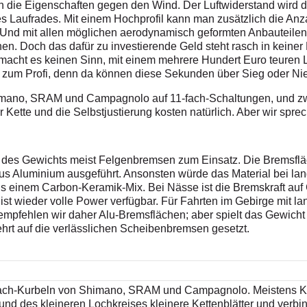
n die Eigenschaften gegen den Wind. Der Luftwiderstand wird du
s Laufrades. Mit einem Hochprofil kann man zusätzlich die Anz
. Und mit allen möglichen aerodynamisch geformten Anbauteilen
nen. Doch das dafür zu investierende Geld steht rasch in keine
 macht es keinen Sinn, mit einem mehrere Hundert Euro teuren
 zum Profi, denn da können diese Sekunden über Sieg oder Ni
imano, SRAM und Campagnolo auf 11-fach-Schaltungen, und zwar
Kette und die Selbstjustierung kosten natürlich. Aber wir spr
es Gewichts meist Felgenbremsen zum Einsatz. Die Bremsfläc
aus Aluminium ausgeführt. Ansonsten würde das Material bei la
 einem Carbon-Keramik-Mix. Bei Nässe ist die Bremskraft auf 
, ist wieder volle Power verfügbar. Für Fahrten im Gebirge mit 
mpfehlen wir daher Alu-Bremsflächen; aber spielt das Gewicht 
rt auf die verlässlichen Scheibenbremsen gesetzt.
fach-Kurbeln von Shimano, SRAM und Campagnolo. Meistens K
nd des kleineren Lochkreises kleinere Kettenblätter und verbin