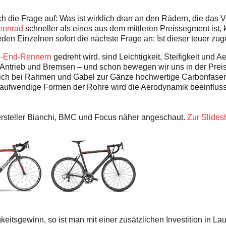
ich die Frage auf: Was ist wirklich dran an den Rädern, die das 
ennrad
schneller als eines aus dem mittleren Preissegment ist, 
jeden Einzelnen sofort die nächste Frage an: Ist dieser teuer z
h-End-Rennern
gedreht wird, sind Leichtigkeit, Steifigkeit un
Antrieb und Bremsen – und schon bewegen wir uns in der Prei
ich bei Rahmen und Gabel zur Gänze hochwertige Carbonfasern
nd aufwendige Formen der Rohre wird die Aerodynamik beeinfluss
ersteller Bianchi, BMC und Focus näher angeschaut.
Zur Slidesh
eitsgewinn, so ist man mit einer zusätzlichen Investition in La