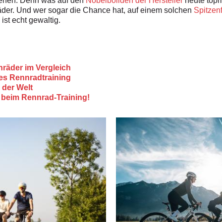
rfen. Denn was auf den
Nobelboliden der Hersteller
heute topm
Räder. Und wer sogar die Chance hat, auf einem solchen
Spitzenf
ist echt gewaltig.
räder im Vergleich
hes Rennradtraining
 der Welt
t beim Rennrad-Training!