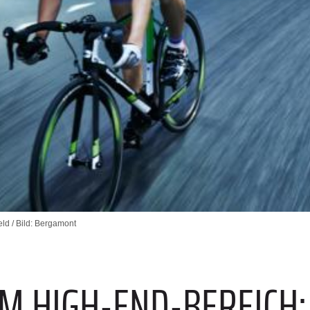
ld / Bild: Bergamont
M HIGH-END-BEREICH: