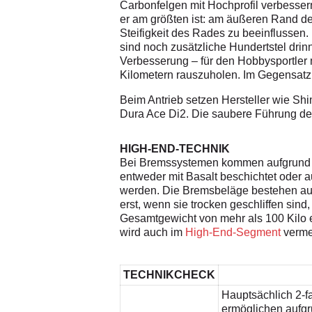
Carbonfelgen mit Hochprofil verbesser
er am größten ist: am äußeren Rand de
Steifigkeit des Rades zu beeinflussen
sind noch zusätzliche Hundertstel drin
Verbesserung – für den Hobbysportler
Kilometern rauszuholen. Im Gegensatz
Beim Antrieb setzen Hersteller wie Sh
Dura Ace Di2. Die saubere Führung der 
HIGH-END-TECHNIK
Bei Bremssystemen kommen aufgrund d
entweder mit Basalt beschichtet oder 
werden. Die Bremsbeläge bestehen aus
erst, wenn sie trocken geschliffen sind
Gesamtgewicht von mehr als 100 Kilo e
wird auch im
High-End-Segment
vermeh
TECHNIKCHECK
Hauptsächlich 2-
ermöglichen aufgru