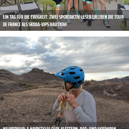
EIN TAG FÜR DIE EWIGKEIT: ZWEI SPORTAKTIV-LESER ERLEBEN DIE TOUR
DE FRANCE ALS SKODA-VIPS HAUTNAH
HELMFRISUR: 5 HAIRSTYLES FÜRS KLETTERN, RAD- UND SKIFAHREN