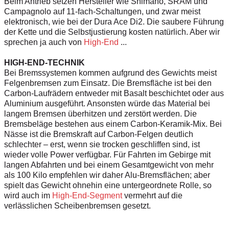
Beim Antrieb setzen Hersteller wie Shimano, SRAM und
Campagnolo auf 11-fach-Schaltungen, und zwar meist
elektronisch, wie bei der Dura Ace Di2. Die saubere Führung
der Kette und die Selbstjustierung kosten natürlich. Aber wir
sprechen ja auch von
High-End
...
HIGH-END-TECHNIK
Bei Bremssystemen kommen aufgrund des Gewichts meist
Felgenbremsen zum Einsatz. Die Bremsfläche ist bei den
Carbon-Laufrädern entweder mit Basalt beschichtet oder aus
Aluminium ausgeführt. Ansonsten würde das Material bei
langem Bremsen überhitzen und zerstört werden. Die
Bremsbeläge bestehen aus einem Carbon-Keramik-Mix. Bei
Nässe ist die Bremskraft auf Carbon-Felgen deutlich
schlechter – erst, wenn sie trocken geschliffen sind, ist
wieder volle Power verfügbar. Für Fahrten im Gebirge mit
langen Abfahrten und bei einem Gesamtgewicht von mehr
als 100 Kilo empfehlen wir daher Alu-Bremsflächen; aber
spielt das Gewicht ohnehin eine untergeordnete Rolle, so
wird auch im
High-End-Segment
vermehrt auf die
verlässlichen Scheibenbremsen gesetzt.