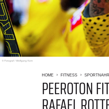
© Fotograf
/
Wolfgang Kern
HOME
FITNESS
SPORTNAH
PEEROTON FIT
RAFAEL ROTT