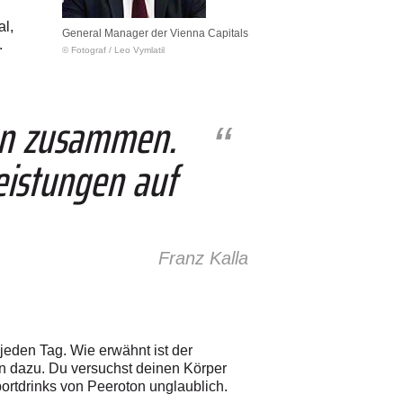
al,
General Manager der Vienna Capitals
.
© Fotograf
/
Leo Vymlatil
ton zusammen.
Leistungen auf
Franz Kalla
jeden Tag. Wie erwähnt ist der
on dazu. Du versuchst deinen Körper
portdrinks von Peeroton unglaublich.