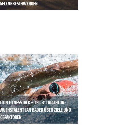
D GELENKBESCHWERDEN
TON FITNESSTALK – TEIL 3: TRIATHLON-
WUCHSTALENT JAN BADER ÜBER ZIELE UND
LGSFAKTOREN