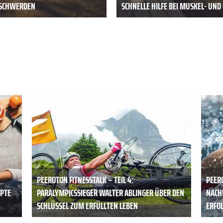
BESCHWERDEN
SCHNELLE HILFE BEI MUSKEL- UN
PEEROTON FITNESSTALK – TEIL 4:
PEERO
EPTE
PARALYMPICSSIEGER WALTER ABLINGER ÜBER DEN
NACH
SCHLÜSSEL ZUM ERFÜLLTEN LEBEN
ERFO