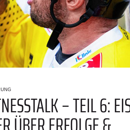
RUNG
NESSTALK – TEIL 6: E
ER ÜBER ERFOLGE &