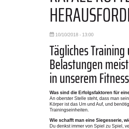
HERAUSFORD
10/10/2018 - 13:00
Tägliches Training
Belastungen meiste
in unserem Fitness
Was sind die Erfolgsfaktoren für ei
An oberster Stelle steht, dass man seine
Körper ist das Um und Auf, und benöti
Trainingseinheiten.
Wie schafft man eine Siegesserie, wi
Du denkst immer von Spiel zu Spiel, ve