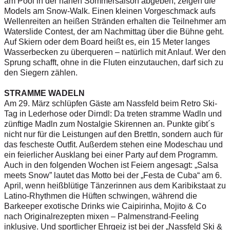
am Pool in der nahen Sommersaison abgeben, zeigen die
Models am Snow-Walk. Einen kleinen Vorgeschmack aufs
Wellenreiten an heißen Stränden erhalten die Teilnehmer am
Waterslide Contest, der am Nachmittag über die Bühne geht.
Auf Skiern oder dem Board heißt es, ein 15 Meter langes
Wasserbecken zu überqueren – natürlich mit Anlauf. Wer den
Sprung schafft, ohne in die Fluten einzutauchen, darf sich zu
den Siegern zählen.
STRAMME WADELN
Am 29. März schlüpfen Gäste am Nassfeld beim Retro Ski-
Tag in Lederhose oder Dirndl: Da treten stramme Wadln und
zünftige Madln zum Nostalgie Skirennen an. Punkte gibt´s
nicht nur für die Leistungen auf den Brettln, sondern auch für
das fescheste Outfit. Außerdem stehen eine Modeschau und
ein feierlicher Ausklang bei einer Party auf dem Programm.
Auch in den folgenden Wochen ist Feiern angesagt: „Salsa
meets Snow” lautet das Motto bei der „Festa de Cuba“ am 6.
April, wenn heißblütige Tänzerinnen aus dem Karibikstaat zu
Latino-Rhythmen die Hüften schwingen, während die
Barkeeper exotische Drinks wie Caipirinha, Mojito & Co
nach Originalrezepten mixen – Palmenstrand-Feeling
inklusive. Und sportlicher Ehrgeiz ist bei der „Nassfeld Ski &