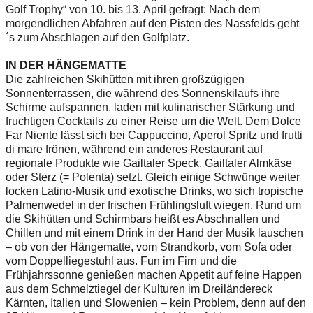
Golf Trophy“ von 10. bis 13. April gefragt: Nach dem
morgendlichen Abfahren auf den Pisten des Nassfelds geht
´s zum Abschlagen auf den Golfplatz.
IN DER HÄNGEMATTE
Die zahlreichen Skihütten mit ihren großzügigen
Sonnenterrassen, die während des Sonnenskilaufs ihre
Schirme aufspannen, laden mit kulinarischer Stärkung und
fruchtigen Cocktails zu einer Reise um die Welt. Dem Dolce
Far Niente lässt sich bei Cappuccino, Aperol Spritz und frutti
di mare frönen, während ein anderes Restaurant auf
regionale Produkte wie Gailtaler Speck, Gailtaler Almkäse
oder Sterz (= Polenta) setzt. Gleich einige Schwünge weiter
locken Latino-Musik und exotische Drinks, wo sich tropische
Palmenwedel in der frischen Frühlingsluft wiegen. Rund um
die Skihütten und Schirmbars heißt es Abschnallen und
Chillen und mit einem Drink in der Hand der Musik lauschen
– ob von der Hängematte, vom Strandkorb, vom Sofa oder
vom Doppelliegestuhl aus. Fun im Firn und die
Frühjahrssonne genießen machen Appetit auf feine Happen
aus dem Schmelztiegel der Kulturen im Dreiländereck
Kärnten, Italien und Slowenien – kein Problem, denn auf den