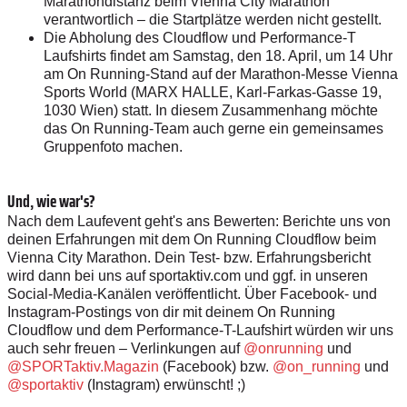
Marathondistanz beim Vienna City Marathon
verantwortlich – die Startplätze werden nicht gestellt.
Die Abholung des Cloudflow und Performance-T
Laufshirts findet am Samstag, den 18. April, um 14 Uhr
am On Running-Stand auf der Marathon-Messe Vienna
Sports World (MARX HALLE, Karl-Farkas-Gasse 19,
1030 Wien) statt. In diesem Zusammenhang möchte
das On Running-Team auch gerne ein gemeinsames
Gruppenfoto machen.
Und, wie war's?
Nach dem Laufevent geht's ans Bewerten: Berichte uns von
deinen Erfahrungen mit dem On Running Cloudflow beim
Vienna City Marathon. Dein Test- bzw. Erfahrungsbericht
wird dann bei uns auf sportaktiv.com und ggf. in unseren
Social-Media-Kanälen veröffentlicht. Über Facebook- und
Instagram-Postings von dir mit deinem On Running
Cloudflow und dem Performance-T-Laufshirt würden wir uns
auch sehr freuen – Verlinkungen auf
@onrunning
und
@SPORTaktiv.Magazin
(Facebook) bzw.
@on_running
und
@sportaktiv
(Instagram) erwünscht! ;)