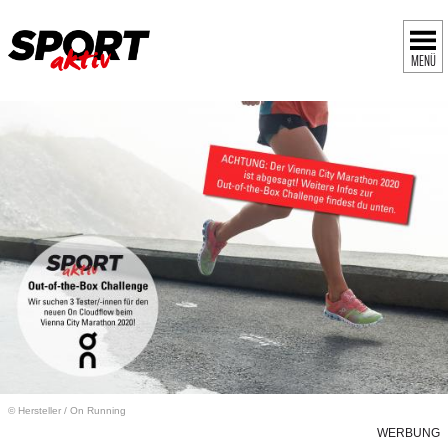
MENÜ
© Hersteller
/
On Running
WERBUNG