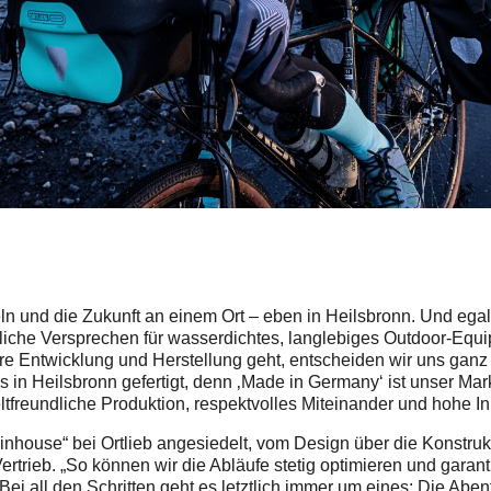
ln und die Zukunft an einem Ort – eben in Heilsbronn. Und ega
hrliche Versprechen für wasserdichtes, langlebiges Outdoor-Eq
 Entwicklung und Herstellung geht, entscheiden wir uns ganz 
 in Heilsbronn gefertigt, denn ‚Made in Germany‘ ist unser Ma
eltfreundliche Produktion, respektvolles Miteinander und hohe In
„inhouse“ bei Ortlieb angesiedelt, vom Design über die Konstru
rieb. „So können wir die Abläufe stetig optimieren und garanti
Bei all den Schritten geht es letztlich immer um eines: Die Ab