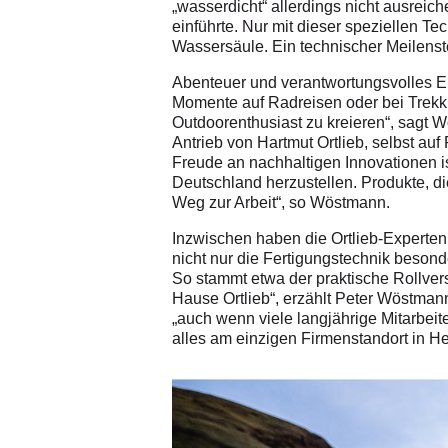
„wasserdicht“ allerdings nicht ausrei
einführte. Nur mit dieser speziellen T
Wassersäule. Ein technischer Meilenst
Abenteuer und verantwortungsvolles Ent
Momente auf Radreisen oder bei Trekki
Outdoorenthusiast zu kreieren“, sagt 
Antrieb von Hartmut Ortlieb, selbst au
Freude an nachhaltigen Innovationen i
Deutschland herzustellen. Produkte, d
Weg zur Arbeit“, so Wöstmann.
Inzwischen haben die Ortlieb-Experte
nicht nur die Fertigungstechnik besond
So stammt etwa der praktische Rollve
Hause Ortlieb“, erzählt Peter Wöstman
„auch wenn viele langjährige Mitarbeite
alles am einzigen Firmenstandort in He