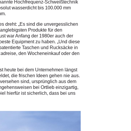
ogenannte Hochfrequenz-Schweißtechnik
absolut wasserdicht bis 100.000 mm
mm.
s dreht: „Es sind die unvergesslichen
langlebigsten Produkte für den
lust war Anfang der 1980er auch der
r beste Equipment zu haben. „Und diese
 patentierte Taschen und Rucksäcke in
 Rad­reise, den Wocheneinkauf oder den
ist heute bei dem Unternehmen längst
ldet, die frischen Ideen gehen nie aus.
versehen sind, ursprünglich aus dem
gehensweisen bei Ortlieb einzigartig,
l hierfür ist sicherlich, dass bei uns