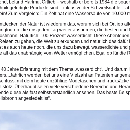
chend, befand Hartmut Ortlieb – weshalb er bereits 1984 die s
echnik gefertigte Produkte sind – inklusive der Schweißnähte – 
ein! Zum Vergleich: Ein Zelt hat eine Wassersäule von 10.000 
decken der Natur ist wiederum das, worum sich bei Ortlieb alle
ngtouren, die uns jeden Tag weiter anspornen, die besten und 
Wöstmann. Natürlich: 100 Prozent wasserdicht! Diese Abenteuer
f Reisen zu gehen, die Welt zu erkunden und natürlich das dafü
st es auch heute noch, die uns dazu bewegt, wasserdichte und
ie all das unabhängig vom Wetter ermöglichen. Egal ob für die
n 40 Jahre Erfahrung mit dem Thema „wasserdicht“. Und darum 
ers. „Jährlich werden bei uns eine Vielzahl an Patenten angeme
rschluss, mit dem heute unzählige Modetaschen und -rucksäcke 
n stolz. Überhaupt seien viele verschiedene Bereiche und Heran
nde diese als fast selbstverständlich ansehen. Das beste Beispie
ilsbronn angesiedelt ist“.