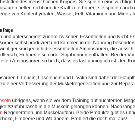
toffen des menschlichen Körpers. Sie spielen eine wichtige Ro
osäuren helfen nicht nur die Kraft zu erhöhen, sie spielen auch
 Menge von Kohlenhydraten, Wasser, Fett, Vitaminen und Minerali
ie Frage
n und unterscheidet zudem zwischen Essentiellen und Nicht-Es
örper selbst produziert und kommen in der Nahrung besonders 
ichtiger sind jedoch die essentiellen Aminosäuren, die ausschl
ndfleisch, Hühnerfleisch oder Sojabohnen enthalten. Bei der V
iellen Aminosäuren so hoch, dass es fast unmöglich ist, den Kö
nosäuren L-Leucin, L-Isoleucin und L-Valin sind daher der Haup
– zu einer Verbesserung der Muskelregeneration und zur Reparat
seln
übrigens, wenn sie vor dem Training auf nüchternen Mag
keitszufuhr rasch in die Muskeln gelangen können. Nach langen
in
Regeneration und Muskelaufbau. Beide Produkte gibt es übr
oko, Erdbeere und Waldbeere. Probiert die doch mal aus!