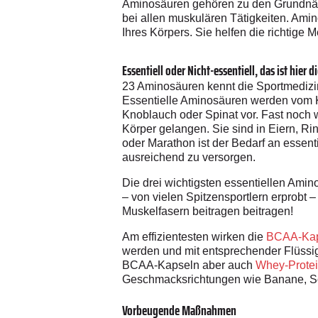
Aminosäuren gehören zu den Grundnährs
bei allen muskulären Tätigkeiten. Amin
Ihres Körpers. Sie helfen die richtige
Essentiell oder Nicht-essentiell, das ist hier d
23 Aminosäuren kennt die Sportmedizi
Essentielle Aminosäuren werden vom K
Knoblauch oder Spinat vor. Fast noch w
Körper gelangen. Sie sind in Eiern, Ri
oder Marathon ist der Bedarf an essent
ausreichend zu versorgen.
Die drei wichtigsten essentiellen Ami
– von vielen Spitzensportlern erprobt 
Muskelfasern beitragen beitragen!
Am effizientesten wirken die
BCAA-Kap
werden und mit entsprechender Flüssig
BCAA-Kapseln aber auch
Whey-Prote
Geschmacksrichtungen wie Banane, Sch
Vorbeugende Maßnahmen