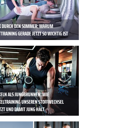
K DURCH DEN SOMMER: WARUM
TRAINING GERADE JETZT SO WICHTIG IST
ELN ALS JUNGBRUNNEN: WIE
ELTRAINING UNSEREN STOFFWECHSEL
TZT UND DAMIT JUNG HÄLT