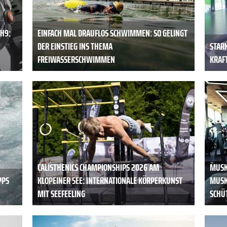
H9:
EINFACH MAL DRAUFLOS SCHWIMMEN: SO GELINGT
DER EINSTIEG INS THEMA
STAR
FREIWASSERSCHWIMMEN
KRAFT
CALISTHENICS CHAMPIONSHIPS 2026 AM
MUSK
PPS
KLOPEINER SEE: INTERNATIONALE KÖRPERKUNST
MUSK
MIT SEEFEELING
SCHÜ