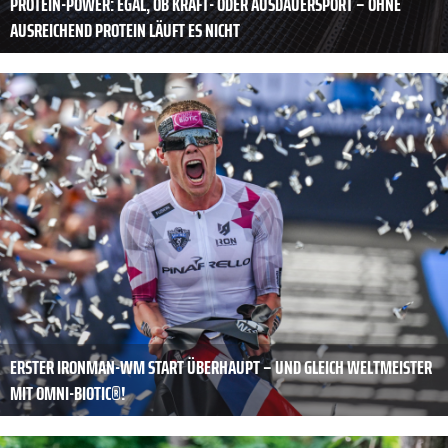
PROTEIN-POWER: EGAL, OB KRAFT- ODER AUSDAUERSPORT – OHNE
AUSREICHEND PROTEIN LÄUFT ES NICHT
ERSTER IRONMAN-WM START ÜBERHAUPT – UND GLEICH WELTMEISTER
MIT OMNI-BIOTIC®!