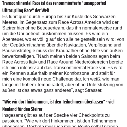
Transcontinental Race ist das renommierteste "unsupported
Ultracycling Race" der Welt
Es führt quer durch Europa bis zur Küste des Schwarzen
Meeres. Im Gegensatz zum Race Across America wird der
Steirer hier ohne Betreuerteam, das ihn normalerweise rund
um die Uhr betreut, auskommen müssen. Es wird ein
Abenteuer, wo er völlig auf sich alleine gestellt sein wird: von
der Gepäckmitnahme über die Navigation, Verpflegung und
Pausenstrategie muss der Kraubather ohne Hilfe von außen
bewerkstelligen. "Nach meinen beiden Saisonsiegen beim
Race Across Italy und Race Around Niederösterreich bereite
ich mich intensiv auf das Transcontinental Race vor. Es wird
ein Rennen außerhalb meiner Komfortzone und stellt für
mich eine komplett neue Challenge dar. Ich weiß, wie man
lange mit hohem Tempo radelt, aber ohne Unterstützung von
außen ist das etwas ganz anderes", sagt Strasser.
"Wie wir dort hinkommen, ist den Teilnehmern überlassen" - viel
Neuland für den Steirer
Insgesamt gibt es auf der Strecke vier Checkpoints zu
passieren. "Wie wir dort hinkommen, ist den Teilnehmern
überlassen. Deshalb muss ich meine Route selbst planen.