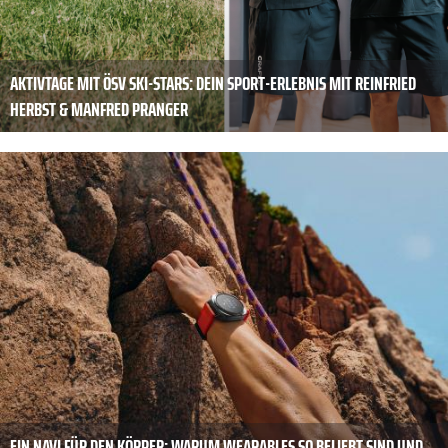
AKTIVTAGE MIT ÖSV SKI-STARS: DEIN SPORT-ERLEBNIS MIT REINFRIED
HERBST & MANFRED PRANGER
EIN NAVI FÜR DEN KÖRPER: WARUM WEARABLES SO BELIEBT SIND UND