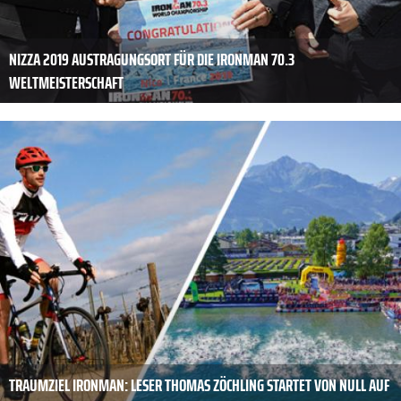
NIZZA 2019 AUSTRAGUNGSORT FÜR DIE IRONMAN 70.3
WELTMEISTERSCHAFT
TRAUMZIEL IRONMAN: LESER THOMAS ZÖCHLING STARTET VON NULL AUF