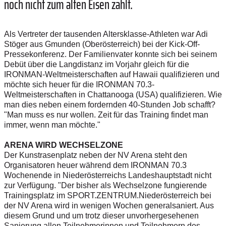
noch nicht zum alten Eisen zählt.
Als Vertreter der tausenden Altersklasse-Athleten war Adi
Stöger aus Gmunden (Oberösterreich) bei der Kick-Off-
Pressekonferenz. Der Familienvater konnte sich bei seinem
Debüt über die Langdistanz im Vorjahr gleich für die
IRONMAN-Weltmeisterschaften auf Hawaii qualifizieren und
möchte sich heuer für die IRONMAN 70.3-
Weltmeisterschaften in Chattanooga (USA) qualifizieren. Wie
man dies neben einem fordernden 40-Stunden Job schafft?
"Man muss es nur wollen. Zeit für das Training findet man
immer, wenn man möchte."
ARENA WIRD WECHSELZONE
Der Kunstrasenplatz neben der NV Arena steht den
Organisatoren heuer während dem IRONMAN 70.3
Wochenende in Niederösterreichs Landeshauptstadt nicht
zur Verfügung. "Der bisher als Wechselzone fungierende
Trainingsplatz im SPORT.ZENTRUM.Niederösterreich bei
der NV Arena wird in wenigen Wochen generalsaniert. Aus
diesem Grund und um trotz dieser unvorhergesehenen
Sanierung allen Teilnehmerinnen und Teilnehmern des