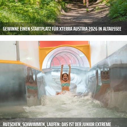
GEWINNE EINEN STARTPLATZ FÜR XTERRA AUSTRIA 2026 IN ALTAUSSEE
RUTSCHEN, SCHWIMMEN, LAUFEN: DAS IST DER JUNIOR EXTREME