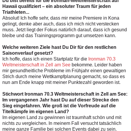
Du bist bereits für die Ironman-Weltmeisterschaft auf
Hawaii qualifiziert – ein absoluter Traum für jeden
Triathleten...
Absolut! Ich hoffe sehr, dass mir meine Premiere in Kona
gelingt, denke aber auch, dass ich mich nicht verstecken
muss. Jetzt liegt der Fokus natürlich darauf, dass ich gesund
bleibe und das Trainingsprogramm gut umsetzen kann.
Welche weiteren Ziele hast Du Dir für den restlichen
Saisonverlauf gesetzt?
Ich hoffe, dass ich einen Startplatz für die
Ironman 70.3
Weltmeisterschaft in Zell am See
bekomme. Leider haben
mir gesundheitliche Probleme im Frühjahr einen gewaltigen
Strich durch meine Wettkampfplanung gemacht, so dass es
nun am Ende knapp mit meiner Punktezahl geworden ist.
Stichwort Ironman 70.3 Weltmeisterschaft in Zell am See:
Im vergangenen Jahr hast Du auf dieser Strecke den
Sieg eingefahren. Wie groß ist die Vorfreude auf die
Titelkämpfe im eigenen Land?
Im eigenen Land zu gewinnen ist traumhaft schön und mit
nichts zu vergleichen. In meinem Fall versucht tatsächlich
meine ganze Familie bei solchen Events dabei zu sein.