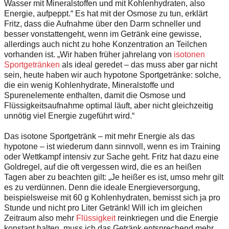
Wasser mit Mineralstoffen und mit Kohlenhydraten, also
Energie, aufpeppt.“ Es hat mit der Osmose zu tun, erklärt
Fritz, dass die Aufnahme über den Darm schneller und
besser vonstattengeht, wenn im Getränk eine gewisse,
allerdings auch nicht zu hohe Konzentration an Teilchen
vorhanden ist. „Wir haben früher jahrelang von
isotonen
Sportgetränken
als ideal geredet – das muss aber gar nicht
sein, heute haben wir auch hypotone Sportgetränke: solche,
die ein wenig Kohlenhydrate, Mineralstoffe und
Spurenelemente enthalten, damit die Osmose und
Flüssigkeitsaufnahme optimal läuft, aber nicht gleichzeitig
unnötig viel Energie zugeführt wird.“
Das isotone Sportgetränk – mit mehr Energie als das
hypotone – ist wiederum dann sinnvoll, wenn es im Training
oder Wettkampf intensiv zur Sache geht. Fritz hat dazu eine
Goldregel, auf die oft vergessen wird, die es an heißen
Tagen aber zu beachten gilt: „Je heißer es ist, umso mehr gilt
es zu verdünnen. Denn die ideale Energieversorgung,
beispielsweise mit 60 g Kohlenhydraten, bemisst sich ja pro
Stunde und nicht pro Liter Getränk! Will ich im gleichen
Zeitraum also mehr
Flüssigkeit
reinkriegen und die Energie
konstant halten, muss ich das Getränk entsprechend mehr