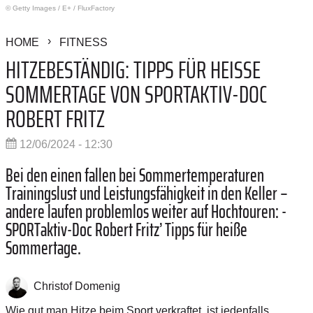
© Getty Images
/
E+ / FluxFactory
HOME
FITNESS
HITZEBESTÄNDIG: TIPPS FÜR HEISSE S
OMMERTAGE VON SPORTAKTIV-DOC R
OBERT FRITZ
12/06/2024 - 12:30
Bei den einen fallen bei Sommertemperaturen
Trainingslust und Leistungs­fähigkeit in den Keller –
andere laufen problemlos weiter auf Hochtouren: ­
SPORTaktiv-Doc ­Robert Fritz’ Tipps für heiße
Sommertage.
Christof Domenig
Wie gut man Hitze beim Sport verkraftet, ist jedenfalls