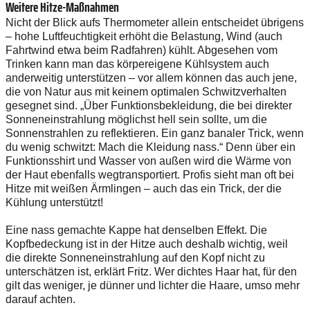
Weitere Hitze-Maßnahmen
Nicht der Blick aufs Thermometer allein entscheidet übrigens
– hohe Luftfeuchtigkeit erhöht die Belastung, Wind (auch
Fahrtwind etwa beim Radfahren) kühlt. Abgesehen vom
Trinken kann man das körper­eigene Kühlsystem auch
anderweitig unterstützen – vor allem können das auch jene,
die von Natur aus mit keinem optimalen Schwitzverhalten
gesegnet sind. „Über Funktionsbekleidung, die bei direkter
Sonneneinstrahlung möglichst hell sein sollte, um die
Sonnenstrahlen zu reflektieren. Ein ganz banaler Trick, wenn
du wenig schwitzt: Mach die Kleidung nass.“ Denn über ein
Funktionsshirt und Wasser von außen wird die Wärme von
der Haut ebenfalls wegtransportiert. Profis sieht man oft bei
Hitze mit weißen Ärmlingen – auch das ein Trick, der die
Kühlung unterstützt!
Eine nass gemachte Kappe hat denselben Effekt. Die
Kopfbedeckung ist in der Hitze auch deshalb wichtig, weil
die direkte Sonneneinstrahlung auf den Kopf nicht zu
unterschätzen ist, erklärt Fritz. Wer dichtes Haar hat, für den
gilt das weniger, je dünner und lichter die Haare, umso mehr
darauf achten.