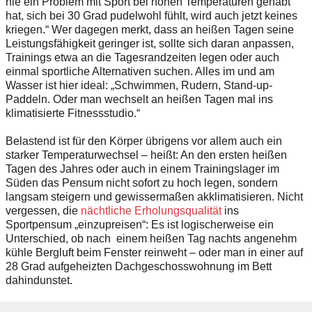
nie ein Problem mit Sport bei hohen Temperaturen gehabt
hat, sich bei 30 Grad pudelwohl fühlt, wird auch jetzt keines
kriegen.“ Wer dagegen merkt, dass an heißen Tagen seine
Leistungsfähigkeit geringer ist, sollte sich daran anpassen,
Trainings etwa an die Tagesrandzeiten legen oder auch
einmal sportliche Alternativen suchen. Alles im und am
Wasser ist hier ideal: „Schwimmen, Rudern, Stand-up-
Paddeln. Oder man wechselt an heißen Tagen mal ins
klimatisierte Fitnessstudio.“
Belastend ist für den Körper übrigens vor allem auch ein
starker Temperaturwechsel – heißt: An den ersten heißen
Tagen des Jahres oder auch in einem Trainingslager im
Süden das Pensum nicht sofort zu hoch legen, sondern
langsam steigern und gewissermaßen akklimatisieren. Nicht
vergessen, die
nächtliche Erholungsqualität
ins
Sportpensum „einzupreisen“: Es ist logischerweise ein
Unterschied, ob nach einem heißen Tag nachts angenehm
kühle Bergluft beim Fenster reinweht – oder man in einer auf
28 Grad aufgeheizten Dachgeschosswohnung im Bett
dahindunstet.