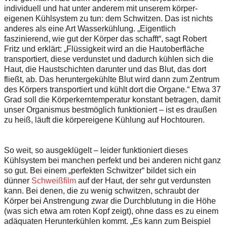
individuell und hat unter anderem mit unserem körper­
eigenen Kühlsystem zu tun: dem Schwitzen. Das ist nichts
anderes als eine Art Wasserkühlung. „Eigentlich
faszinierend, wie gut der Körper das schafft“, sagt Robert
Fritz und erklärt: „Flüssigkeit wird an die Hautoberfläche
transportiert, diese verdunstet und dadurch kühlen sich die
Haut, die Haustschichten darunter und das Blut, das dort
fließt, ab. Das heruntergekühlte Blut wird dann zum Zentrum
des Körpers transportiert und kühlt dort die Organe.“ Etwa 37
Grad soll die Körperkerntemperatur konstant betragen, damit
unser Organismus bestmöglich funktioniert – ist es draußen
zu heiß, läuft die körpereigene Kühlung auf Hochtouren.
So weit, so ausgeklügelt – leider funktioniert dieses
Kühlsystem bei manchen perfekt und bei anderen nicht ganz
so gut. Bei einem „perfekten Schwitzer“ bildet sich ein
dünner
Schweißfilm
auf der Haut, der sehr gut verdunsten
kann. Bei denen, die zu wenig schwitzen, schraubt der
Körper bei Anstrengung zwar die Durchblutung in die Höhe
(was sich etwa am roten Kopf zeigt), ohne dass es zu einem
adäquaten Herunterkühlen kommt. „Es kann zum Beispiel