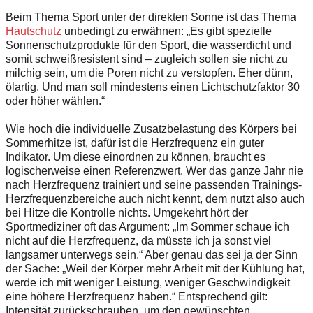
Beim Thema Sport unter der direkten Sonne ist das Thema
Hautschutz
unbedingt zu erwähnen: „Es gibt spezielle
Sonnenschutzprodukte für den Sport, die wasserdicht und
somit schweißresistent sind – zugleich sollen sie nicht zu
milchig sein, um die Poren nicht zu verstopfen. Eher dünn,
ölartig. Und man soll mindestens einen Lichtschutzfaktor 30
oder höher wählen.“
Wie hoch die individuelle Zusatzbelastung des Körpers bei
Sommerhitze ist, dafür ist die Herzfrequenz ein guter
Indikator. Um diese einordnen zu können, braucht es
logischerweise einen Referenzwert. Wer das ganze Jahr nie
nach Herzfrequenz trainiert und seine passenden Trainings-
Herzfrequenzbereiche auch nicht kennt, dem nutzt also auch
bei Hitze die Kontrolle nichts. Umgekehrt hört der
Sportmediziner oft das Argument: „Im Sommer schaue ich
nicht auf die Herzfrequenz, da müsste ich ja sonst viel
langsamer unterwegs sein.“ Aber genau das sei ja der Sinn
der Sache: „Weil der Körper mehr Arbeit mit der Kühlung hat,
werde ich mit weniger Leistung, weniger Geschwindigkeit
eine höhere Herzfrequenz haben.“ Entsprechend gilt:
Intensität zurückschrauben, um den gewünschten