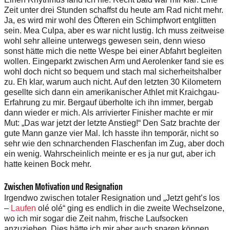
Zeit unter drei Stunden schaffst du heute am Rad nicht mehr.
Ja, es wird mir wohl des Öfteren ein Schimpfwort entglitten
sein. Mea Culpa, aber es war nicht lustig. Ich muss zeitweise
wohl sehr alleine unterwegs gewesen sein, denn wieso
sonst hätte mich die nette Wespe bei einer Abfahrt begleiten
wollen. Eingeparkt zwischen Arm und Aerolenker fand sie es
wohl doch nicht so bequem und stach mal sicherheitshalber
zu. Eh klar, warum auch nicht. Auf den letzten 30 Kilometern
gesellte sich dann ein amerikanischer Athlet mit Kraichgau-
Erfahrung zu mir. Bergauf überholte ich ihn immer, bergab
dann wieder er mich. Als arrivierter Finisher machte er mir
Mut: „Das war jetzt der letzte Anstieg!“ Den Satz brachte der
gute Mann ganze vier Mal. Ich hasste ihn temporär, nicht so
sehr wie den schnarchenden Flaschenfan im Zug, aber doch
ein wenig. Wahrscheinlich meinte er es ja nur gut, aber ich
hatte keinen Bock mehr.
Zwischen Motivation und Resignation
Irgendwo zwischen totaler Resignation und „Jetzt geht’s los
–
Laufen
olé olé“ ging es endlich in die zweite Wechselzone,
wo ich mir sogar die Zeit nahm, frische Laufsocken
anzuziehen. Dies hätte ich mir aber auch sparen können,