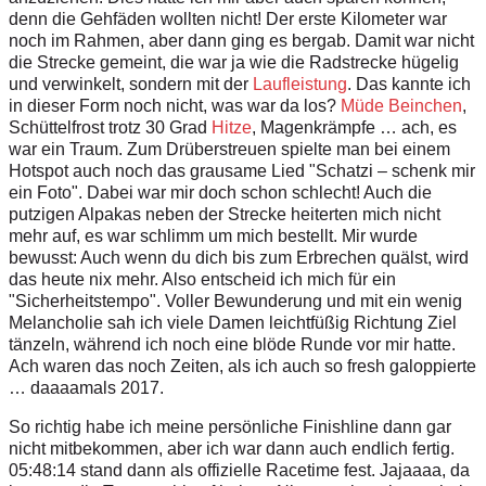
denn die Gehfäden wollten nicht! Der erste Kilometer war
noch im Rahmen, aber dann ging es bergab. Damit war nicht
die Strecke gemeint, die war ja wie die Radstrecke hügelig
und verwinkelt, sondern mit der
Laufleistung
. Das kannte ich
in dieser Form noch nicht, was war da los?
Müde Beinchen
,
Schüttelfrost trotz 30 Grad
Hitze
, Magenkrämpfe … ach, es
war ein Traum. Zum Drüberstreuen spielte man bei einem
Hotspot auch noch das grausame Lied "Schatzi – schenk mir
ein Foto". Dabei war mir doch schon schlecht! Auch die
putzigen Alpakas neben der Strecke heiterten mich nicht
mehr auf, es war schlimm um mich bestellt. Mir wurde
bewusst: Auch wenn du dich bis zum Erbrechen quälst, wird
das heute nix mehr. Also entscheid ich mich für ein
"Sicherheitstempo". Voller Bewunderung und mit ein wenig
Melancholie sah ich viele Damen leichtfüßig Richtung Ziel
tänzeln, während ich noch eine blöde Runde vor mir hatte.
Ach waren das noch Zeiten, als ich auch so fresh galoppierte
… daaaamals 2017.
So richtig habe ich meine persönliche Finishline dann gar
nicht mitbekommen, aber ich war dann auch endlich fertig.
05:48:14 stand dann als offizielle Racetime fest. Jajaaaa, da