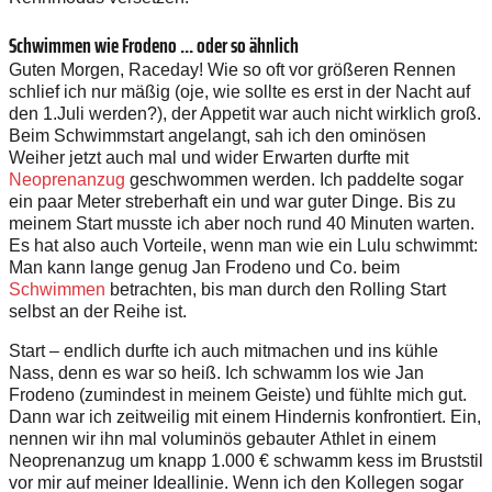
Schwimmen wie Frodeno ... oder so ähnlich
Guten Morgen, Raceday! Wie so oft vor größeren Rennen
schlief ich nur mäßig (oje, wie sollte es erst in der Nacht auf
den 1.Juli werden?), der Appetit war auch nicht wirklich groß.
Beim Schwimmstart angelangt, sah ich den ominösen
Weiher jetzt auch mal und wider Erwarten durfte mit
Neoprenanzug
geschwommen werden. Ich paddelte sogar
ein paar Meter streberhaft ein und war guter Dinge. Bis zu
meinem Start musste ich aber noch rund 40 Minuten warten.
Es hat also auch Vorteile, wenn man wie ein Lulu schwimmt:
Man kann lange genug Jan Frodeno und Co. beim
Schwimmen
betrachten, bis man durch den Rolling Start
selbst an der Reihe ist.
Start – endlich durfte ich auch mitmachen und ins kühle
Nass, denn es war so heiß. Ich schwamm los wie Jan
Frodeno (zumindest in meinem Geiste) und fühlte mich gut.
Dann war ich zeitweilig mit einem Hindernis konfrontiert. Ein,
nennen wir ihn mal voluminös gebauter Athlet in einem
Neoprenanzug um knapp 1.000 € schwamm kess im Bruststil
vor mir auf meiner Ideallinie. Wenn ich den Kollegen sogar