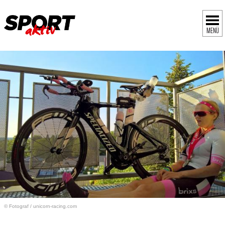
MENÜ
© Fotograf
/
unicorn-racing.com