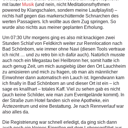
mit lauter
Musik
(und nein, nicht Meditationsrhythmen
powered by Klangschalen, sondern meine Laufplaylist) –
nichts half gegen das markerschütternde Schnarchen des
werten Passagiers. Ich wollte aus dem Zug springen. So
wurde also nichts aus meiner geplanten Erholung.
Um 07:30 Uhr morgens ging es also mit knackigen zwei
Stunden Schlaf von Feldkirch weiter zur Rennlocation nach
Bad Schönborn, wie immer ohne Navi (diesen Tools vertraue
ich nicht … und zu retro bin ich dafür auch). Natürlich musste
auch noch ein Megastau bei Heilbronn her, somit hatte ich
auch genug Zeit, um mich ausgiebig über den Ort Lauchheim
zu amüsieren und mich zu fragen, ob man als männlicher
Einwohner dann automatisch ein Lauch ist. Irgendwann kam
ich finally in Bad Schönborn an und dieser Ort ist ein – ich
sage es knallhart – totales Kaff. Viel zu sehen gab es nicht
(auch keine Schilder, wie man zum Eventgelände kommt). In
der Straße zum Hotel fanden sich eine Apotheke, ein
Ärztezentrum und eine Bestattung. Je nach Rennverlauf war
also alles da.
Die Registrierung war schnell erledigt, da ging sich dann
auch noch ein kleines Einrollen mit dem Lebensgefährt aus.