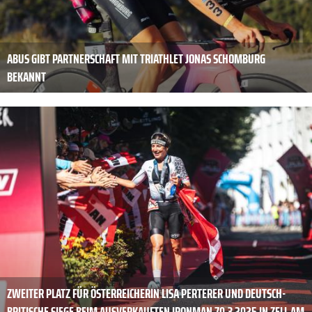
ABUS GIBT PARTNERSCHAFT MIT TRIATHLET JONAS SCHOMBURG
BEKANNT
ZWEITER PLATZ FÜR ÖSTERREICHERIN LISA PERTERER UND DEUTSCH-
BRITISCHE SIEGE BEIM AUSVERKAUFTEN IRONMAN 70.3 2025 IN ZELL AM