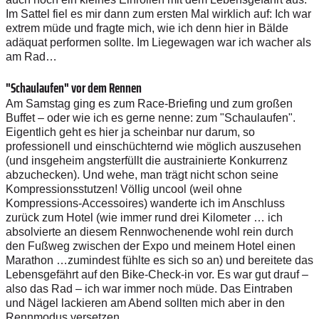
Im Sattel fiel es mir dann zum ersten Mal wirklich auf: Ich war
extrem müde und fragte mich, wie ich denn hier in Bälde
adäquat performen sollte. Im Liegewagen war ich wacher als
am Rad…
"Schaulaufen" vor dem Rennen
Am Samstag ging es zum Race-Briefing und zum großen
Buffet – oder wie ich es gerne nenne: zum "Schaulaufen".
Eigentlich geht es hier ja scheinbar nur darum, so
professionell und einschüchternd wie möglich auszusehen
(und insgeheim angsterfüllt die austrainierte Konkurrenz
abzuchecken). Und wehe, man trägt nicht schon seine
Kompressionsstutzen! Völlig uncool (weil ohne
Kompressions-Accessoires) wanderte ich im Anschluss
zurück zum Hotel (wie immer rund drei Kilometer … ich
absolvierte an diesem Rennwochenende wohl rein durch
den Fußweg zwischen der Expo und meinem Hotel einen
Marathon …zumindest fühlte es sich so an) und bereitete das
Lebensgefährt auf den Bike-Check-in vor. Es war gut drauf –
also das Rad – ich war immer noch müde. Das Eintraben
und Nägel lackieren am Abend sollten mich aber in den
Rennmodus versetzen.