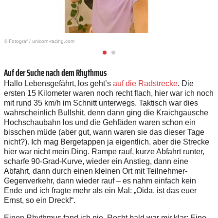
© Fotograf
/
unicorn-racing.com
Auf der Suche nach dem Rhythmus
Hallo Lebensgefährt, los geht’s
auf die Radstrecke
. Die
ersten 15 Kilometer waren noch recht flach, hier war ich noch
mit rund 35 km/h im Schnitt unterwegs. Taktisch war dies
wahrscheinlich Bullshit, denn dann ging die Kraichgausche
Hochschaubahn los und die Gehfäden waren schon ein
bisschen müde (aber gut, wann waren sie das dieser Tage
nicht?). Ich mag Bergetappen ja eigentlich, aber die Strecke
hier war nicht mein Ding. Rampe rauf, kurze Abfahrt runter,
scharfe 90-Grad-Kurve, wieder ein Anstieg, dann eine
Abfahrt, dann durch einen kleinen Ort mit Teilnehmer-
Gegenverkehr, dann wieder rauf – es nahm einfach kein
Ende und ich fragte mehr als ein Mal: „Oida, ist das euer
Ernst, so ein Dreck!“.
Einen Rhythmus fand ich nie. Recht bald war mir klar: Eine