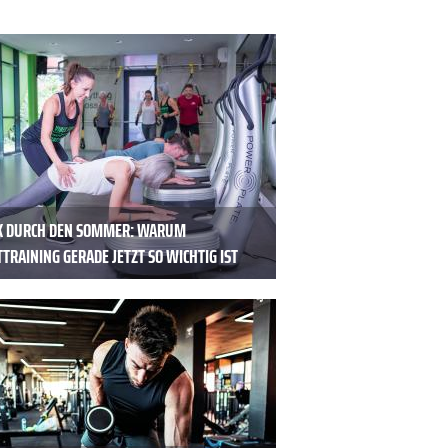
K DURCH DEN SOMMER: WARUM
TRAINING GERADE JETZT SO WICHTIG IST