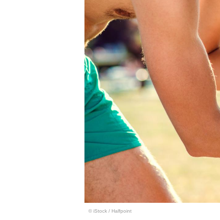
© iStock
/
Halfpoint