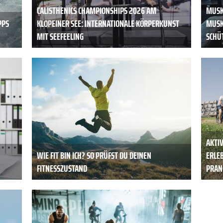
CALISTHENICS CHAMPIONSHIPS 2026 AM
MUSK
PPS
KLOPEINER SEE: INTERNATIONALE KÖRPERKUNST
MUSK
MIT SEEFEELING
SCHÜ
AKTIV
WIE FIT BIN ICH? SO PRÜFST DU DEINEN
ERLE
FITNESSZUSTAND
PRAN