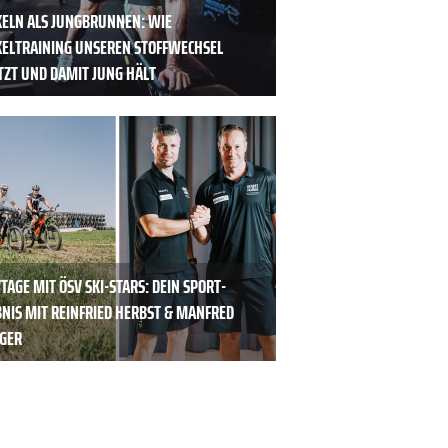
ELN ALS JUNGBRUNNEN: WIE
ELTRAINING UNSEREN STOFFWECHSEL
TZT UND DAMIT JUNG HÄLT
TAGE MIT ÖSV SKI-STARS: DEIN SPORT-
BNIS MIT REINFRIED HERBST & MANFRED
GER