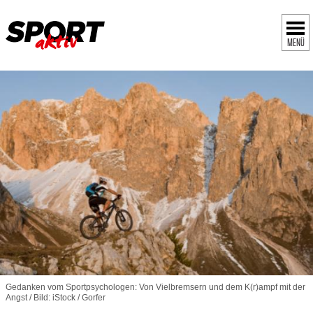
MENÜ
Gedanken vom Sportpsychologen: Von Vielbremsern und dem K(r)ampf mit der
Angst / Bild: iStock / Gorfer