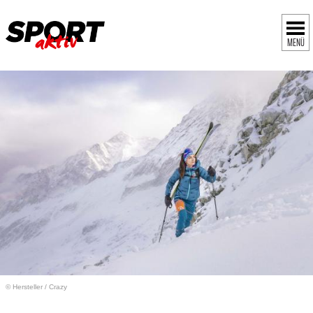
MENÜ
© Hersteller
/
Crazy