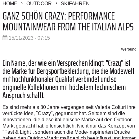
HOME
OUTDOOR
SKIFAHREN
GANZ SCHÖN CRAZY: PERFORMANCE
MOUNTAINWEAR FROM THE ITALIAN ALPS
15/11/2023 - 07:15
Werbung
Ein Name, der wie ein Versprechen klingt: "Crazy" ist
die Marke für Berg
sport
bekleidung, die die Modewelt
mit
hochfunktionaler Qualität verbindet
und so
originelle Kollektionen mit höchstem technischem
Anspruch schafft.
Es sind mehr als 30 Jahre vergangen seit Valeria Colturi ihre
verrückte Idee, "Crazy", gegründet hat. Seitdem sind die
Innovationen, die diese italienische Marke auf den Outdoor-
Markt gebracht hat, offensichtlich. Nicht nur das Konzept von
"Fast & Light", sondern auch die Mode-inspirierten Drucke
haben den Outdoor-Markt maßgeblich beeinflusst und immer