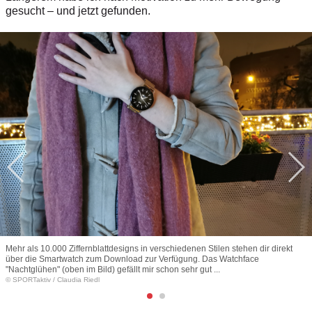
gesucht – und jetzt gefunden.
Mehr als 10.000 Ziffernblattdesigns in verschiedenen Stilen stehen dir direkt
über die Smartwatch zum Download zur Verfügung. Das Watchface
"Nachtglühen" (oben im Bild) gefällt mir schon sehr gut ...
© SPORTaktiv
/
Claudia Riedl