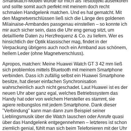
Smartwatch-Modell wurde für mich als Testobjekt auserkoren
und sollte somit auch perfekt mit meinem doch recht
schmalen Handgelenk matchen. Und es hat gematcht. Mit
den Magnetverschlüssen ließ sich die Länge des goldenen
Milainaise-Armbandes passgenau einstellen – so konnte ich
mir auch sicher sein, dass die Uhr eng genug sitzt, um
detaillierte Daten zu Herzfrequenz & Co. zu liefern. Wer es
hinsichtlich der Optik klassischer mag, findet in der
Verpackung übrigens auch noch ein Armband aus schönem,
hellem Leder (ohne Magnetverschluss).
Apropos, matchen: Meine Huawei Watch GT 3 42 mm ließ
sich problemlos mittels Bluetooth mit meinem Smartphone
verbinden. Dass ich zufällig selbst ein Huawei Smartphone
besitze, hat dieser einfachen Synchronisation
wahrscheinlich auch nicht geschadet. Laut Huawei ist es der
neuen Uhr aber ganz egal, welches Betriebssystem das
Handy hat oder von welchem Hersteller es stammt, sie
agiere reibungslos mit jedem Smartphone. Dank dieser
"Verbindung" kann man dann zum Beispiel seiner
Lieblingsmusik über die Watch lauschen oder Anrufe quasi
über das Handgelenk entgegennehmen – letzteres ist schon
ziemlich genial, fühlt man sich beim Telefonieren mit der Uhr