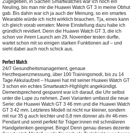
Zugegeben, in Sachen Smartwatches war ich noch ein
Neuling, bis man mir die Huawei Watch GT 3 in meine Obhut
gab. Bis dahin war ich ja auch der Meinung, so ein smartes
Wearable würde ich nicht wirklich brauchen. Tja, eines kann
ich gleich vorab verraten: Meine Einstellung dazu habe ich
gründlich revidiert. Denn die Huawei Watch GT 3, die ich
schon vor ihrem Launch am 29. November testen durfte,
wartet schon mit so einigen starken Funktionen auf – und
sieht dabei auch noch schick aus.
Perfect Match
24/7 Gesundheitsmanagement, genaue
Herzfrequenzmessung, über 100 Trainingsmodi, bis zu 14
Tage Akkulaufzeit – Huawei hat mit seiner Huawei Watch GT
3 schon ein echtes Smartwatch-Highlight angekündigt.
Dementsprechend gespannt war ich darauf, die Uhr selbst
unter die Lupe zu nehmen. Zwei Varianten umfasst die neue
Serie: die Huawei Watch GT 3 46 mm und die Huawei Watch
GT 3 42 mm. Letzteres Modell ist nicht nur kleiner, sondern
mit nur 35 g auch leichter und 0,8 mm dünner als ihr 46-mm-
Pendant und somit perfekt für Träger:innen mit schmäleren
Handgelenken geeignet. Bingo! Denn genau dieses dezente