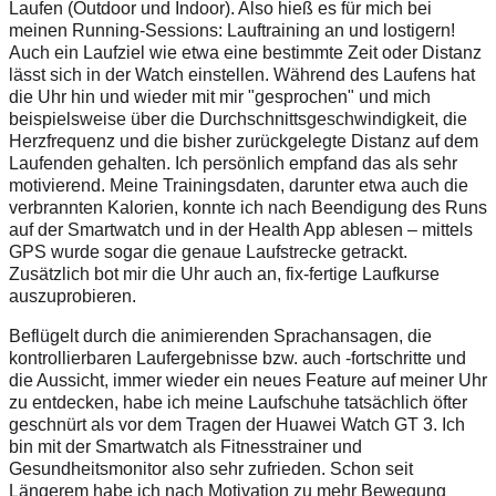
Laufen (Outdoor und Indoor). Also hieß es für mich bei
meinen Running-Sessions: Lauftraining an und lostigern!
Auch ein Laufziel wie etwa eine bestimmte Zeit oder Distanz
lässt sich in der Watch einstellen. Während des Laufens hat
die Uhr hin und wieder mit mir "gesprochen" und mich
beispielsweise über die Durchschnittsgeschwindigkeit, die
Herzfrequenz und die bisher zurückgelegte Distanz auf dem
Laufenden gehalten. Ich persönlich empfand das als sehr
motivierend. Meine Trainingsdaten, darunter etwa auch die
verbrannten Kalorien, konnte ich nach Beendigung des Runs
auf der Smartwatch und in der Health App ablesen – mittels
GPS wurde sogar die genaue Laufstrecke getrackt.
Zusätzlich bot mir die Uhr auch an, fix-fertige Laufkurse
auszuprobieren.
Beflügelt durch die animierenden Sprachansagen, die
kontrollierbaren Laufergebnisse bzw. auch -fortschritte und
die Aussicht, immer wieder ein neues Feature auf meiner Uhr
zu entdecken, habe ich meine Laufschuhe tatsächlich öfter
geschnürt als vor dem Tragen der Huawei Watch GT 3. Ich
bin mit der Smartwatch als Fitnesstrainer und
Gesundheitsmonitor also sehr zufrieden. Schon seit
Längerem habe ich nach Motivation zu mehr Bewegung