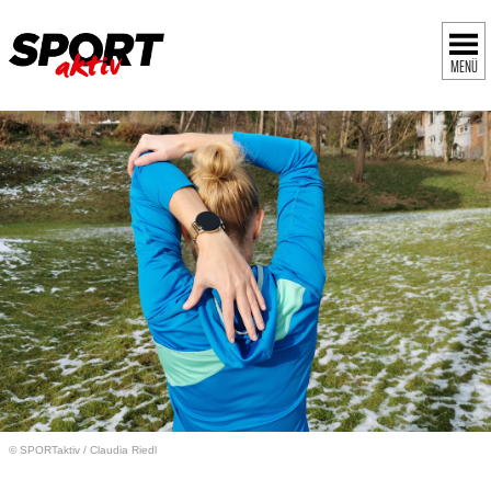
MENÜ
© SPORTaktiv
/
Claudia Riedl