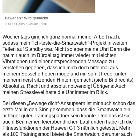
Bewegen? Wird gemacht!
© SPORTaktiv
/
Claudia Riedl
Wochentags ging ich ganz normal meiner Arbeit nach,
sodass mein "Ich-teste-die-Smartwatch"-Projekt in weiten
Teilen auf Standby war. Nicht so aber meine Uhr! Denn die
hat mir auch im Büroalltag immer wieder mit leichten
Vibrationen und einer entsprechenden Message zu
verstehen gegeben, dass ich mich doch bitte mal aus
meinem Sessel erheben möge und mir somit Feuer unter
meinem meist sitzenden Hintern gemacht (
siehe Bild rechts
).
Absolut zu Recht und absolut notwendig! Übrigens: Auch
meinen Stresslevel hatte die Uhr immer im Blick.
Bei diesen „Bewege dich“-Anstupsern ist mir auch schon das
erste Mal in den Sinn gekommen, dass die Smartwatch ein
richtiger guter Trainingspartner sein könnte. Und das ist sie
auch! Bei meinen feierabendlichen Laufrunden habe ich die
Fitnessfunktionen der Huawei GT 3 nämlich getestet. Mehr
als 100 Trainingsmodi bietet die Smartwatch, darunter auch