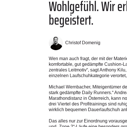
Wohlgefühl. Wir er
begeistert.
Christof Domenig
Wen man auch fragt, der mit der Materi
komfortable, gut gedämpfte Cushion-Lau
zentrales Leitmotiv“, sagt Anthony Kilu
einzelnen Laufschuhkategorie verortet,
Michael Wernbacher, Miteigentümer 
stark gedämpfte Daily Runners.“ Andre
Marathondistanz in Österreich, kann n
drei Viertel des Profitrainings sind ruh
wirklich bequemen Dauerlaufschuh anh
Das alles nur zur Einordnung vorausges
und „Zone 2“-Läufe eine besonders gro