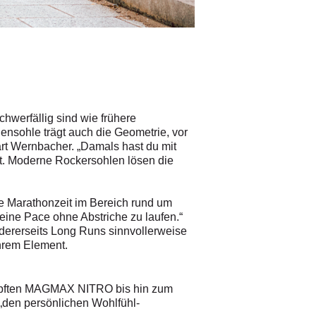
Gut gedämpft und zugleich „b
© Hersteller
/
Salomon
hwerfällig sind wie frühere
ensohle trägt auch die Geometrie, vor
ärt Wernbacher. „Damals hast du mit
. Moderne Rockersohlen lösen die
ne Marathonzeit im Bereich rund um
 eine Pace ohne Abstriche zu laufen.“
ndererseits Long Runs sinnvollerweise
ihrem Element.
dämpften MAGMAX NITRO bis hin zum
 „den persönlichen Wohlfühl-