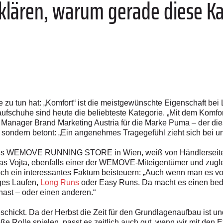
klären, warum gerade diese Kat
e zu tun hat: „Komfort“ ist die meistgewünschte Eigenschaft b
fschuhe sind heute die beliebteste Kategorie. „Mit dem Komfort 
, Manager Brand Marketing Austria für die Marke Puma – der diese
 sondern betont: „Ein angenehmes Tragegefühl zieht sich bei un
des WEMOVE RUNNING STORE in Wien, weiß von Händlerseite: 
as Vojta, ebenfalls einer der WEMOVE-Miteigentümer und zugle
och ein interessantes Faktum beisteuern: „Auch wenn man es v
iges Laufen,
Long Runs
oder Easy Runs. Da macht es einen bed
ast – oder einen anderen.“
chickt. Da der Herbst die Zeit für den Grundlagenaufbau ist un
ße Rolle spielen, passt es zeitlich auch gut, wenn wir mit de