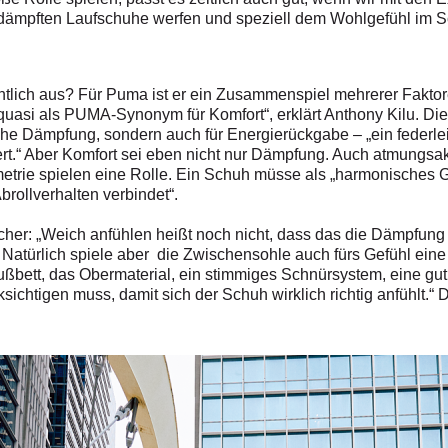
dämpften Laufschuhe werfen und speziell dem Wohlgefühl im 
ntlich aus? Für Puma ist er ein Zusammenspiel mehrerer Fakt
 quasi als PUMA-Synonym für Komfort“, erklärt Anthony Kilu. Die 
che Dämpfung, sondern auch für Energierückgabe – „ein federle
iert.“ Aber Komfort sei eben nicht nur Dämpfung. Auch atmungs
trie spielen eine Rolle. Ein Schuh müsse als „harmonisches G
Abrollverhalten verbindet“.
her: „Weich anfühlen heißt noch nicht, dass das die Dämpfung i
.“ Natürlich spiele aber die Zwischensohle auch fürs Gefühl ei
Fußbett, das Obermaterial, ein stimmiges Schnürsystem, eine gu
sichtigen muss, damit sich der Schuh wirklich richtig anfühlt.“ 