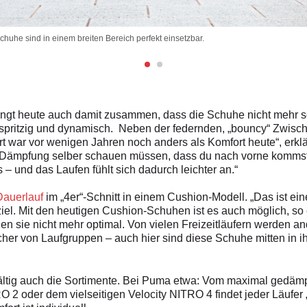
chuhe sind in einem breiten Bereich perfekt einsetzbar.
ängt heute auch damit zusammen, dass die Schuhe nicht mehr sc
spritzig und dynamisch. Neben der federnden, „bouncy“ Zwisch
rt war vor wenigen Jahren noch anders als Komfort heute“, erkl
n Dämpfung selber schauen müssen, dass du nach vorne kommst
 und das Laufen fühlt sich dadurch leichter an.“
Dauerlauf
im „4er“-Schnitt in einem Cushion-Modell. „Das ist ei
ziel. Mit den heutigen Cushion-Schuhen ist es auch möglich, so
en sie nicht mehr optimal. Von vielen Freizeitläufern werden a
cher von Laufgruppen – auch hier sind diese Schuhe mitten in 
ielfältig auch die Sortimente. Bei Puma etwa: Vom maximal ge
RO 2 oder dem vielseitigen Velocity NITRO 4 findet jeder Läufer