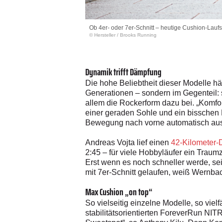
Ob 4er- oder 7er-Schnitt – ­heutige Cushion-Laufs
© Hersteller
/
Brooks Running
Dynamik trifft Dämpfung
Die hohe Beliebtheit dieser Modelle h
Generationen – sondern im Gegenteil: 
allem die Rockerform dazu bei. „Komfo
einer geraden Sohle und ein bissche
Bewegung nach vorne automatisch aus –
Andreas Vojta lief einen
42-Kilometer-
2:45 – für viele Hobbyläufer ein Traum
Erst wenn es noch schneller werde, sei
mit 7er-Schnitt gelaufen, weiß Wernba
Max Cushion „on top“
So vielseitig einzelne Modelle, so v
stabilitätsorientierten ForeverRun NIT