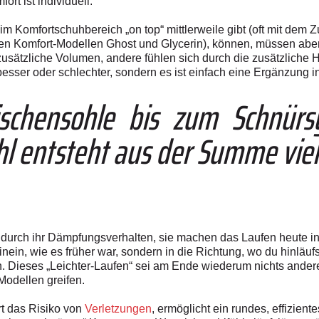
rt ist individuell.
m Komfortschuhbereich „on top“ mittlerweile gibt (oft mit dem
en Komfort-Modellen Ghost und Glycerin), können, müssen aber
sätzliche Volumen, andere fühlen sich durch die zusätzliche Höh
besser oder schlechter, sondern es ist einfach eine Ergänzung in
schen­sohle bis zum Schnür
l entsteht aus der Summe viele
 durch ihr Dämpfungsverhalten, sie machen das Laufen heute in
inein, wie es früher war, sondern in die Richtung, wo du hinläu
 Dieses „Leichter-Laufen“ sei am Ende wiederum nichts anderes
 Modellen greifen.
rt das Risiko von
Verletzungen
, ermöglicht ein rundes, effizient