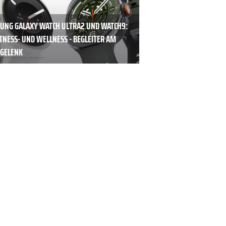
UNG GALAXY WATCH ULTRA2 UND WATCH9:
ITNESS- UND WELLNESS - BEGLEITER AM
GELENK