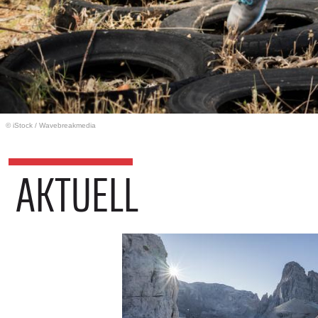
© iStock
/
Wavebreakmedia
AKTUELL