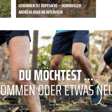
-
GEWINNEN IST KOPFSACHE – DOWNHILLER
ANDREAS KOLB IM INTERVIEW
DU MÖCHTEST ...
KOMMEN ODER ETWAS NE