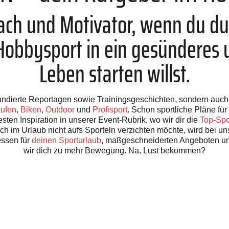
oach und Motivator, wenn du d
bbysport in ein gesünderes u
Leben starten willst.
h fundierte Reportagen sowie Trainingsgeschichten, sondern auc
ufen
,
Biken
,
Outdoor
und
Profisport
. Schon sportliche Pläne f
sten Inspiration in unserer Event-Rubrik, wo wir dir die
Top-Spo
uch im Urlaub nicht aufs Sporteln verzichten möchte, wird bei u
ssen für
deinen Sporturlaub
, maßgeschneiderten Angeboten u
wir dich zu mehr Bewegung. Na, Lust bekommen?