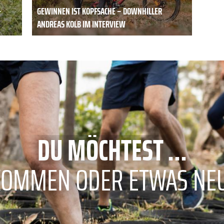
-
GEWINNEN IST KOPFSACHE – DOWNHILLER
ANDREAS KOLB IM INTERVIEW
DU MÖCHTEST ...
KOMMEN ODER ETWAS NE