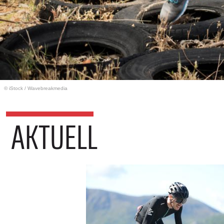
© iStock
/
Wavebreakmedia
AKTUELL