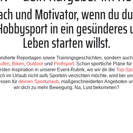
oach und Motivator, wenn du d
bbysport in ein gesünderes u
Leben starten willst.
h fundierte Reportagen sowie Trainingsgeschichten, sondern auc
ufen
,
Biken
,
Outdoor
und
Profisport
. Schon sportliche Pläne f
sten Inspiration in unserer Event-Rubrik, wo wir dir die
Top-Spo
uch im Urlaub nicht aufs Sporteln verzichten möchte, wird bei u
ssen für
deinen Sporturlaub
, maßgeschneiderten Angeboten u
wir dich zu mehr Bewegung. Na, Lust bekommen?