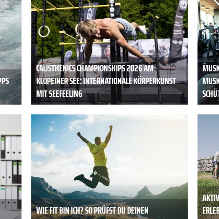
CALISTHENICS CHAMPIONSHIPS 2026 AM
MUSK
PPS
KLOPEINER SEE: INTERNATIONALE KÖRPERKUNST
MUSK
MIT SEEFEELING
SCHÜ
AKTIV
WIE FIT BIN ICH? SO PRÜFST DU DEINEN
ERLE