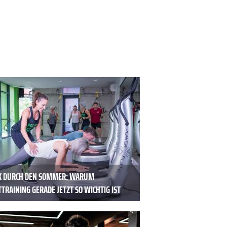
K DURCH DEN SOMMER: WARUM
TRAINING GERADE JETZT SO WICHTIG IST