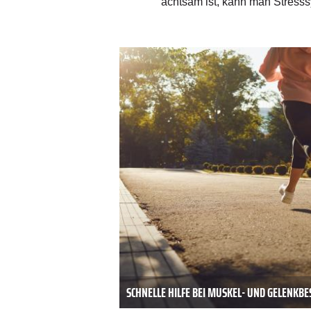
hen Zeit ins Bett zu gehen und
achtsam ist, kann man Stress
a dies das Unterbewusstsein
SCHNELLE HILFE BEI MUSKEL- UND GELENK