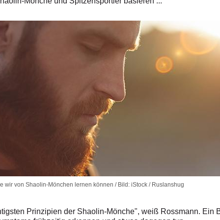
aolin-Mönche und Spitzensportler basieren ...
ie wir von Shaolin-Mönchen lernen können / Bild: iStock / Ruslanshug
chtigsten Prinzipien der Shaolin-Mönche", weiß Rossmann. Ein 