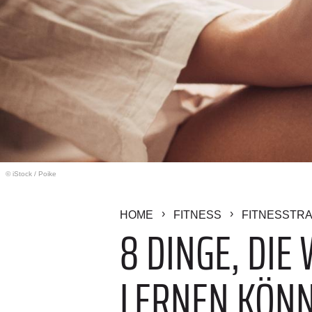
© iStock
/
Poike
HOME
FITNESS
FITNESSTRA
8 DINGE, DI
LERNEN KÖN