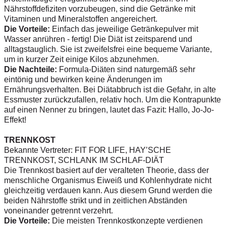
Nährstoffdefiziten vorzubeugen, sind die Getränke mit
Vitaminen und Mineralstoffen angereichert.
Die Vorteile:
Einfach das jeweilige Getränkepulver mit
Wasser anrühren - fertig! Die Diät ist zeitsparend und
alltagstauglich. Sie ist zweifelsfrei eine bequeme Variante,
um in kurzer Zeit einige Kilos abzunehmen.
Die Nachteile:
Formula-Diäten sind naturgemäß sehr
eintönig und bewirken keine Änderungen im
Ernährungsverhalten. Bei Diätabbruch ist die Gefahr, in alte
Essmuster zurückzufallen, relativ hoch. Um die Kontrapunkte
auf einen Nenner zu bringen, lautet das Fazit: Hallo, Jo-Jo-
Effekt!
TRENNKOST
Bekannte Vertreter: FIT FOR LIFE, HAY’SCHE
TRENNKOST, SCHLANK IM SCHLAF-DIÄT
Die Trennkost basiert auf der veralteten Theorie, dass der
menschliche Organismus Eiweiß und Kohlenhydrate nicht
gleichzeitig verdauen kann. Aus diesem Grund werden die
beiden Nährstoffe strikt und in zeitlichen Abständen
voneinander getrennt verzehrt.
Die Vorteile:
Die meisten Trennkostkonzepte verdienen