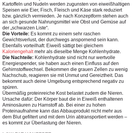
Kartoffeln und Nudeln werden zugunsten von eiweißhaltigen
Speisen wie Eier, Fisch, Fleisch und Käse stark reduziert
bzw. gänzlich vermieden. Je nach Konzeptform stehen auch
an sich gesunde Nahrungsmittel wie Obst und Gemüse auf
der „schwarzen Liste“.
Die Vorteile:
Es kommt zu einem sehr raschen
Gewichtsverlust, der durchwegs anspornend sein kann.
Ebenfalls vorteilhaft: Eiweiß sättigt bei gleichem
Kaloriengehalt
mehr als dieselbe Menge Kohlenhydrate.
Die Nachteile:
Kohlenhydrate sind nicht nur wertvolle
Energiespender, sie haben auch einen Einfluss auf den
Gehirnstoffwechsel. Bekommen die grauen Zellen zu wenig
Nachschub, reagieren sie mit Unmut und Gereiztheit. Das
bekommt auch deine Umgebung entsprechend negativ zu
spüren.
Übermäßig proteinreiche Kost belastet zudem die Nieren.
Ursache dafür: Der Körper baut die in Eiweiß enthaltenen
Aminosäuren zu Harnstoff ab. Bei einer zu hohen
Proteinaufnahme kann das Abbauprodukt nicht mehr aus
dem Blut gefiltert und mit dem Urin abtransportiert werden –
es kommt zur Überlastung der Nieren.