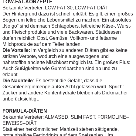
LOW-FAT-KONZEPTE
Bekannte Vertreter: LOW FAT 30, LOW FAT DIÄT
Der Hintergrund dazu ist schnell erklärt: Es gilt, einen großes
Bogen um fettreiche Lebensmittel zu machen. Ein absolutes
„No go“ sind demnach Schlagobers, fettreiche Käse-, Wurst-
und Fleischprodukte und viele Backwaren. Stattdessen
dürfen reichlich Obst, Gemüse, Vollkorn- und fettarme
Milchprodukte auf dem Teller landen.
Die Vorteile:
Im Vergleich zu anderen Diäten gibt es keine
strikten Verbote, wodurch eine ausgewogene und
nährstoffbalancierte Mischkost möglich ist. Ein großes Plus:
Auch Süßigkeiten wie Gummibärchen sind ab und zu
erlaubt.
Die Nachteile:
Es besteht die Gefahr, dass die
Gesamtenergiemenge außer Acht gelassen wird. Sprich:
Zucker und andere Kohlenhydrate bleiben als Dickmacher
unberücksichtigt.
FORMULA-DIÄTEN
Bekannte Vertreter: ALMASED, SLIM FAST, FORMOLINE–
EIWEISS–DIÄT
Statt einer herkömmlichen Mahlzeit stehen sättigende,
proteinhaltige Fertigdrinks auf dem Speiseplan. Um