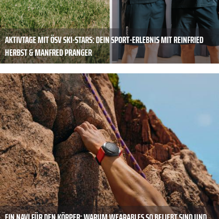
AKTIVTAGE MIT ÖSV SKI-STARS: DEIN SPORT-ERLEBNIS MIT REINFRIED
HERBST & MANFRED PRANGER
EIN NAVI FÜR DEN KÖRPER: WARUM WEARABLES SO BELIEBT SIND UND