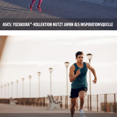
ASICS: YOZAKURA™-KOLLEKTION NUTZT JAPAN ALS INSPIRATIONSQUELLE