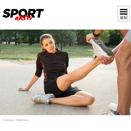
MENÜ
© iStock
/
Ridofranz