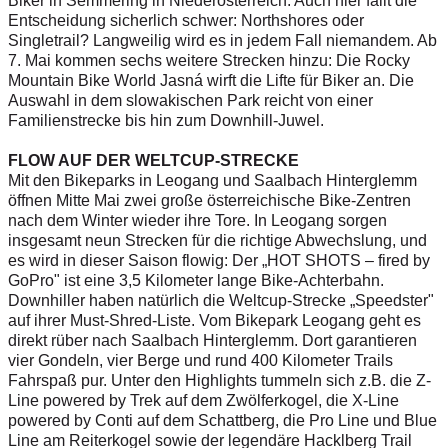
Biker in Semmering in Niederösterreich. Auch hier fällt die
Entscheidung sicherlich schwer: Northshores oder
Singletrail? Langweilig wird es in jedem Fall niemandem. Ab
7. Mai kommen sechs weitere Strecken hinzu: Die Rocky
Mountain Bike World Jasná wirft die Lifte für Biker an. Die
Auswahl in dem slowakischen Park reicht von einer
Familienstrecke bis hin zum Downhill-Juwel.
FLOW AUF DER WELTCUP-STRECKE
Mit den Bikeparks in Leogang und Saalbach Hinterglemm
öffnen Mitte Mai zwei große österreichische Bike-Zentren
nach dem Winter wieder ihre Tore. In Leogang sorgen
insgesamt neun Strecken für die richtige Abwechslung, und
es wird in dieser Saison flowig: Der „HOT SHOTS – fired by
GoPro" ist eine 3,5 Kilometer lange Bike-Achterbahn.
Downhiller haben natürlich die Weltcup-Strecke „Speedster"
auf ihrer Must-Shred-Liste. Vom Bikepark Leogang geht es
direkt rüber nach Saalbach Hinterglemm. Dort garantieren
vier Gondeln, vier Berge und rund 400 Kilometer Trails
Fahrspaß pur. Unter den Highlights tummeln sich z.B. die Z-
Line powered by Trek auf dem Zwölferkogel, die X-Line
powered by Conti auf dem Schattberg, die Pro Line und Blue
Line am Reiterkogel sowie der legendäre Hacklberg Trail