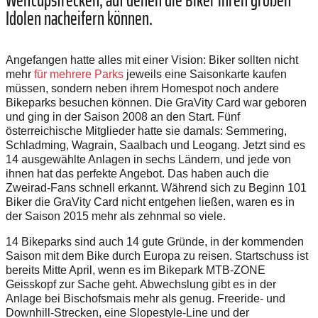
Idolen nacheifern können.
Angefangen hatte alles mit einer Vision: Biker sollten nicht
mehr
für mehrere Parks
jeweils eine Saisonkarte kaufen
müssen, sondern neben ihrem Homespot noch andere
Bikeparks besuchen können. Die GraVity Card war geboren
und ging in der Saison 2008 an den Start. Fünf
österreichische Mitglieder hatte sie damals: Semmering,
Schladming, Wagrain, Saalbach und Leogang. Jetzt sind es
14 ausgewählte Anlagen in sechs Ländern, und jede von
ihnen hat das perfekte Angebot. Das haben auch die
Zweirad-Fans schnell erkannt. Während sich zu Beginn 101
Biker die GraVity Card nicht entgehen ließen, waren es in
der Saison 2015 mehr als zehnmal so viele.
14 Bikeparks sind auch 14 gute Gründe, in der kommenden
Saison mit dem Bike durch Europa zu reisen. Startschuss ist
bereits Mitte April, wenn es im Bikepark MTB-ZONE
Geisskopf zur Sache geht. Abwechslung gibt es in der
Anlage bei Bischofsmais mehr als genug. Freeride- und
Downhill-Strecken, eine Slopestyle-Line und der