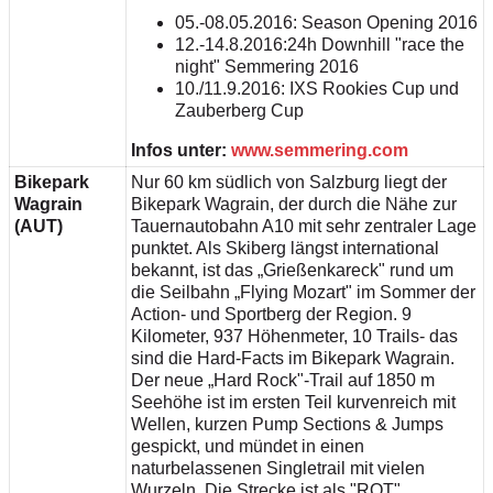
05.-08.05.2016: Season Opening 2016
12.-14.8.2016:24h Downhill "race the
night" Semmering 2016
10./11.9.2016: IXS Rookies Cup und
Zauberberg Cup
Infos unter:
www.semmering.com
Bikepark
Nur 60 km südlich von Salzburg liegt der
Wagrain
Bikepark Wagrain, der durch die Nähe zur
(AUT)
Tauernautobahn A10 mit sehr zentraler Lage
punktet. Als Skiberg längst international
bekannt, ist das „Grießenkareck" rund um
die Seilbahn „Flying Mozart" im Sommer der
Action- und Sportberg der Region. 9
Kilometer, 937 Höhenmeter, 10 Trails- das
sind die Hard-Facts im Bikepark Wagrain.
Der neue „Hard Rock"-Trail auf 1850 m
Seehöhe ist im ersten Teil kurvenreich mit
Wellen, kurzen Pump Sections & Jumps
gespickt, und mündet in einen
naturbelassenen Singletrail mit vielen
Wurzeln. Die Strecke ist als "ROT"