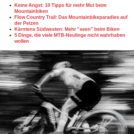
Keine Angst: 10 Tipps für mehr Mut beim
Mountainbiken
Flow Country Trail: Das Mountainbikeparadies auf
der Petzen
Kärntens Südwesten: Mehr "seen" beim Biken
5 Dinge, die viele MTB-Neulinge nicht wahrhaben
wollen