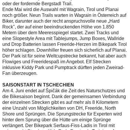
oder der fordernde Bergstadl Trail.
Ende Mai wird die Auswahl mit Wagrain, Tirol und Planai
noch größer. Neun Trails warten in Wagrain in Österreich auf
Biker, darunter auch der recht anspruchsvolle neue „Hard
Rock", der auf einer beeindruckenden Höhe von 1.850
Metern über dem Meeresspiegel startet. Zwei Tracks und
eine Slopestyle Area mit Tablejumps, Jump Boxes, Wallride
und Drop Batterien lassen Freeride-Herzen im Bikepark Tirol
höher schlagen. Downhiller freuen sich sicherlich auf Planai.
Der Park ist für seine Weltcupstrecke bekannt, hat aber auch
Flowiges und Freeridespaß im Angebot. Elf Strecken
inklusive Kiddy Park und Pumptrack dürften jeden Zweirad-
Fan überzeugen.
SAISONSTART IN TSCHECHIEN
Am 4. Juni endet auf Špičák die Zeit des Naturschutzes und
die Bikesaison beginnt. Dank der gemeinsamen Verbindung
der einzelnen Strecken gibt es auf mehr als 8 Kilometern
eine Unzahl von Möglichkeiten von DH, Freeride, North
Shore und Sprüngen. Die Sprungstrecke für Experten wird
hinter dem Sprung über die Hütte um einige Sprünge
verlängert. Der Bikepark Serfaus-Fiss-Ladis in Tirol mit