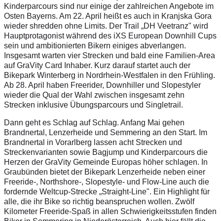
Kinderparcours sind nur einige der zahlreichen Angebote im
Osten Bayerns. Am 22. April heißt es auch in Kranjska Gora
wieder shredden ohne Limits. Der Trail „DH Veetranz" wird
Hauptprotagonist während des iXS European Downhill Cups
sein und ambitionierten Bikern einiges abverlangen.
Insgesamt warten vier Strecken und bald eine Familien-Area
auf GraVity Card Inhaber. Kurz darauf startet auch der
Bikepark Winterberg in Nordrhein-Westfalen in den Frühling.
Ab 28. April haben Freerider, Downhiller und Slopestyler
wieder die Qual der Wahl zwischen insgesamt zehn
Strecken inklusive Übungsparcours und Singletrail.
Dann geht es Schlag auf Schlag. Anfang Mai gehen
Brandnertal, Lenzerheide und Semmering an den Start. Im
Brandnertal in Vorarlberg lassen acht Strecken und
Streckenvarianten sowie Bagjump und Kinderparcours die
Herzen der GraVity Gemeinde Europas höher schlagen. In
Graubünden bietet der Bikepark Lenzerheide neben einer
Freeride-, Northshore-, Slopestyle- und Flow-Line auch die
fordernde Weltcup-Strecke „Straight-Line". Ein Highlight für
alle, die ihr Bike so richtig beanspruchen wollen. Zwölf
Kilometer Freeride-Spaß in allen Schwierigkeitsstufen finden