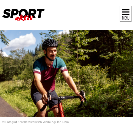
MENÜ
© Fotograf
/
Niederösterreich Werbung/ Ian Ehm