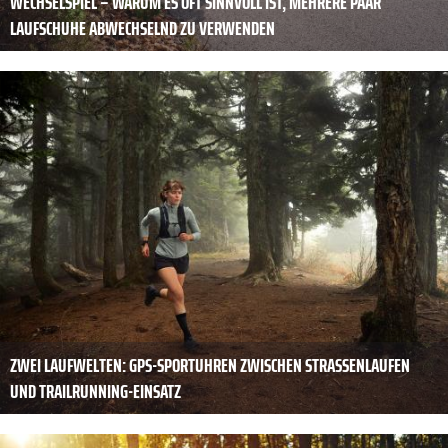
WECHSELSPIEL – WARUM ES OFT SINNVOLL IST, MEHRERE PAAR
LAUFSCHUHE ABWECHSELND ZU VERWENDEN
ZWEI LAUFWELTEN: GPS-SPORTUHREN ZWISCHEN STRASSENLAUFEN U
ND TRAILRUNNING-EINSATZ