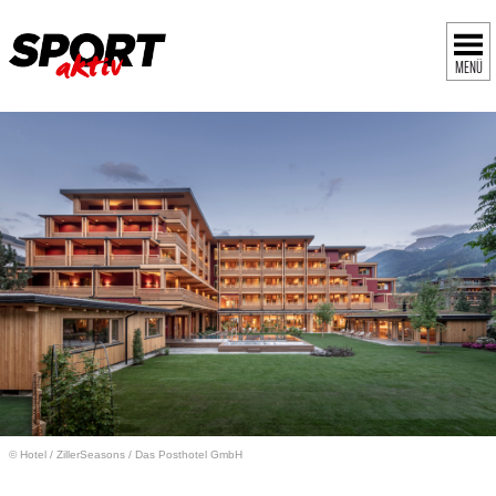
MENÜ
© Hotel
/
ZillerSeasons / Das Posthotel GmbH