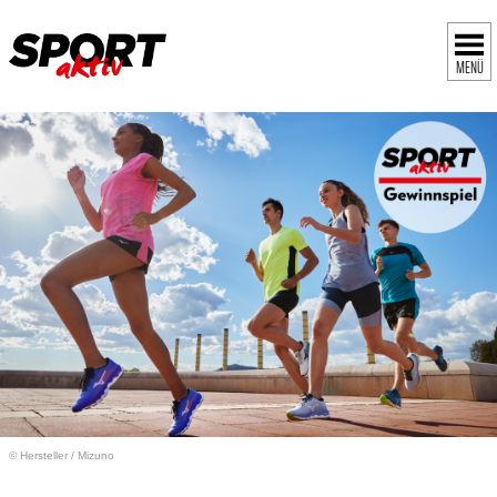
MENÜ
© Hersteller
/
Mizuno