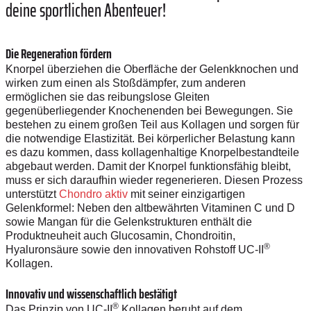
deine sportlichen Abenteuer!
Die Regeneration fördern
Knorpel überziehen die Oberfläche der Gelenkknochen und
wirken zum einen als Stoßdämpfer, zum anderen
ermöglichen sie das reibungslose Gleiten
gegenüberliegender Knochenenden bei Bewegungen. Sie
bestehen zu einem großen Teil aus Kollagen und sorgen für
die notwendige Elastizität. Bei körperlicher Belastung kann
es dazu kommen, dass kollagenhaltige Knorpelbestandteile
abgebaut werden. Damit der Knorpel funktionsfähig bleibt,
muss er sich daraufhin wieder regenerieren. Diesen Prozess
unterstützt
Chondro aktiv
mit seiner einzigartigen
Gelenkformel: Neben den altbewährten Vitaminen C und D
sowie Mangan für die Gelenkstrukturen enthält die
Produktneuheit auch Glucosamin, Chondroitin,
®
Hyaluronsäure sowie den innovativen Rohstoff UC-II
Kollagen.
Innovativ und wissenschaftlich bestätigt
®
Das Prinzip von UC-II
Kollagen beruht auf dem