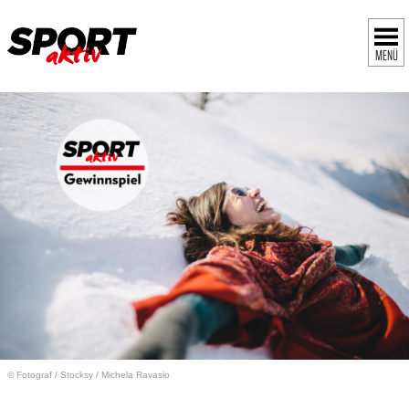
MENÜ
© Fotograf
/
Stocksy / Michela Ravasio